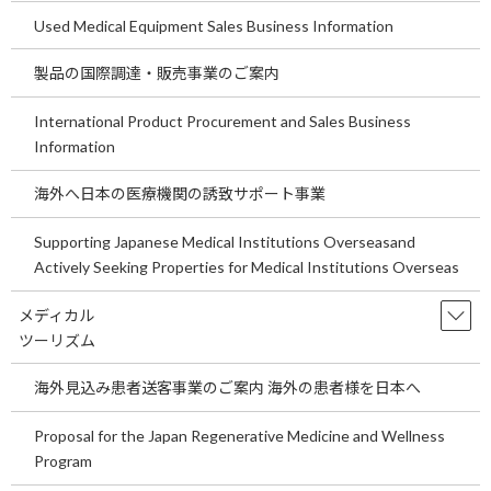
リット、デメリットについてご説明します。
Used Medical Equipment Sales Business Information
是非M＆AについてM＆A会社へ問い合わせて確認をすることをお
製品の国際調達・販売事業のご案内
勧めします。
International Product Procurement and Sales Business
M＆Aのメリット
Information
・開業にとって有利な開業病院・医院物件を手に入れることがで
海外へ日本の医療機関の誘致サポート事業
きる
Supporting Japanese Medical Institutions Overseasand
・医院の新規開業をするときのコストよりも圧倒的に安価に開業
Actively Seeking Properties for Medical Institutions Overseas
できる。
メディカル
・場合によっては看護師、受付、事務員なども引き継ぐことがで
ツーリズム
きることで採用の労力・コストをかけなくて済む場合がある。
海外見込み患者送客事業のご案内 海外の患者様を日本へ
M＆Aのデメリット
Proposal for the Japan Regenerative Medicine and Wellness
・事前に税理士・公認会計士、弁護士を雇用して財務チェック、
Program
契約書チェック、レセプト、患者情報の確認などを行う必要があ