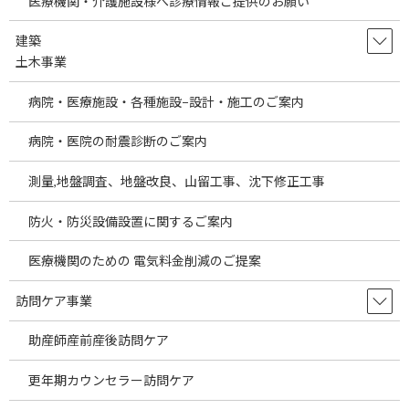
医療機関・介護施設様へ診療情報ご提供のお願い
お問い合わせ
お問い合わせ
建築
海外進出企業支援事業
海外見込み患者送客事業のご案内 海外の患者様を日本へ
土木事業
海外進出・海外展開への第１歩として海外へ医療機関開設計画の
ご案内
病院・医療施設・各種施設−設計・施工のご案内
海外進出・海外展開への第１歩として海外医療モール計画のご案
内
病院・医院の耐震診断のご案内
海外進出・海外展開/医療機関開設計画のご案内 | 医師・クリニッ
ク| 開業支援 Agent Professional
測量,地盤調査、地盤改良、山留工事、沈下修正工事
海外進出・海外展開/海外での医療機関開設計画のご案内
防火・防災設備設置に関するご案内
千葉県駅近の医院開業物件をご案内します。
医療機関のための 電気料金削減のご提案
～M＆Aによる医療物件を購入する時のポイントについてご説明し
ます。～
訪問ケア事業
今回の医院開業物件は既存の医院開業物件です。
助産師産前産後訪問ケア
今回は千葉県千葉市の千葉駅徒歩4分物件です。2026年７月末竣工
更年期カウンセラー訪問ケア
予定の物件情報です。