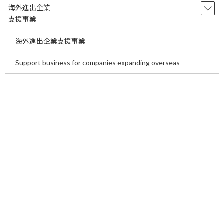
る。
海外進出企業
支援事業
・売却価格の交渉が難航することがある。
海外進出企業支援事業
当社ではお問い合わせいただいた方１名につき１回に限り当社が
有料でご案内しております物件（医院開業地）の事業性診断を無
Support business for companies expanding overseas
料にてご提案させて頂きます。当社の事業性診断は開業した場合
現在の市場規模ではどのくらいの患者を取り込めるかを調査・診
断するとともに、５年後、１０年後の市場規模と取り込める患者
数を調査・診断します。よろしければ下記までお問い合わせ下さ
い。
物件情報
Adobe Acrobat
http://acrobat.adobe.com
お問い合わせはこちら