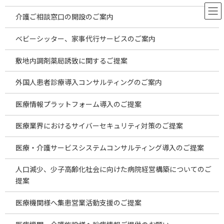
コ
ナ
ン
ビ
介護ご相談窓口の開設のご案内
テ
ゲ
ン
ー
ベビーシッター、家事代行サービスのご案内
ツ
シ
千葉県駅近の医院開業物件をご
へ
ョ
敷地内調剤薬局誘致に関するご提案
ス
ン
案内します。～M＆Aによる医療
キ
に
外国人患者診療導入コンサルティングのご案内
ッ
移
物件を購入する時のポイントに
プ
動
医療情報プラットフォーム導入のご提案
ついてご説明します。～
医療業界におけるサイバーセキュリティ対策のご提案
HOME
お役立ち情報
temp
医療・介護サービスシステムコンサルティング導入のご提案
千葉県駅近の医院開業物件をご案内します。～M＆Aによる医療物件を購入す
る時のポイントについてご説明します。～
人口減少、少子高齢化社会に向けた病院経営構築についてのご
提案
この記事の目次
医療機関様へ集患営業活動支援のご提案
Adobe Acrobat