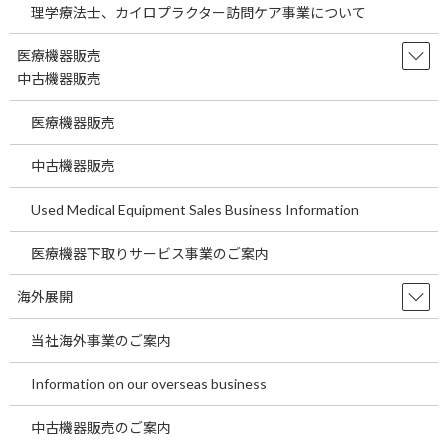
理学療法士、カイロプラクター訪問ケア事業について
是非ご確認ください。
医療機器販売
また、募集診療科は内科、小児科、整形外科、眼科、耳鼻咽喉
中古機器販売
科、皮膚科、心療内科、泌尿器科、在宅診療、婦人科、乳腺外科
など募集診療科は多数あります。
医療機器販売
医療物件（病院、診療所）を新規で開業地を探して新規で作る、
中古機器販売
建てるのは年々難しくなっています。一つは医療機関の経営悪化な
Used Medical Equipment Sales Business Information
どにより銀行の融資は厳しくなっています。
医療機器下取りサービス事業のご案内
二つ目は開業クリニックの乱立です。無床クリニックを開業する
場合駅近、住宅地で人口が多い場所など人口がある地域を最優先
海外展開
で開業地を探します。それによりすでに良い立地に開業医が多く
あり、参入する余地がない開業地が散見されます。そのため１番良
当社海外事業のご案内
い場所で開業ができず2番、３番手の候補地で開業することを余儀
なくされています。
Information on our overseas business
そこで、M＆Aのよる医療物件を購入することで上記のような悩み
中古機器販売のご案内
を解消することができる可能性が高くなります。下記にM＆Aのメ