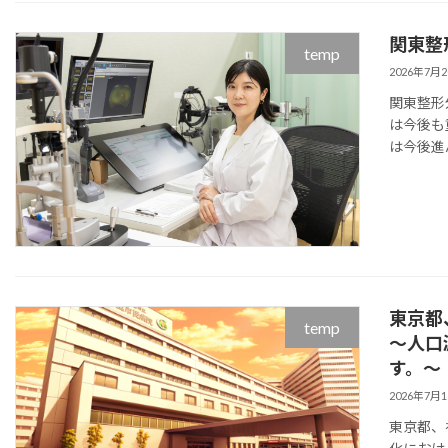
関東整
temp
2026年7月
関東整形
は今後も
は今後進
東京都
temp
～人口
す。～
2026年7月
東京都、