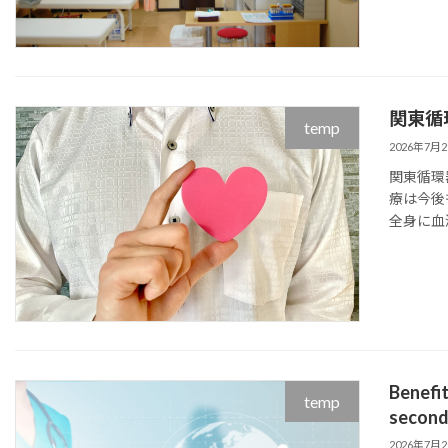
関東循
temp
2026年7月
関東循環
療は今後
全身に血
Benefit
temp
second 
2026年7月