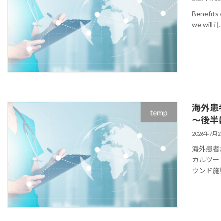
Benefits 
we will i [
海外患
temp
～後半
2026年7月
海外患者
カルツー
ウンド施