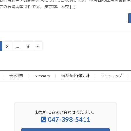
る病院経営・診療所経営についてご説明します。～ 今回の医院開業物
定の医院開業物件です。 東京都、神奈 […]
2
…
8
»
固
固
固
定
定
定
ペ
ペ
ペ
ー
ー
ー
ジ
ジ
ジ
会社概要
Summary
個人情報保護方針
サイトマップ
お気軽にお問い合わせください。
047-398-5411