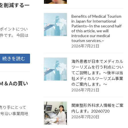
を削減する一
Benefits of Medical Tourism
in Japan for International
Patients~In the second half
のポイントについ
of this article, we will
件です。 今回は
introduce our medical
tourism services.~
2026年7月21日
続きを読む
海外患者が日本でメディカル
ツーリズムを行う利点につい
てご説明します。～後半は当
社メディカルツーリズム事業
Ｍ＆Aの買い
のご案内します。～
2026年7月21日
関東整形外科求人情報をご案
売り手にとって
内します。20260720
7号沿い事業用地
2026年7月20日