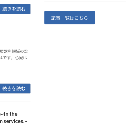
続きを読む
記事一覧はこちら
循環器科領域の診
科です。心臓は
続きを読む
s~In the
sm services.~