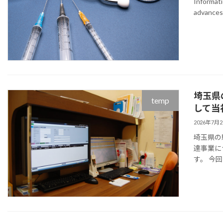
Informati
advances,
埼玉県
temp
して当
2026年7月
埼玉県の
達事業に
す。 今