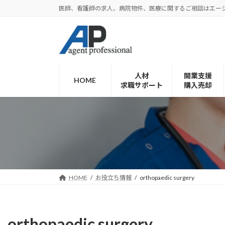
コ
ナ
医師、看護師の求人、病院物件、医療に関するご相談はエー
ン
ビ
テ
ゲ
ン
ー
ツ
シ
へ
ョ
人材
開業支援
ス
ン
HOME
求職サポート
購入売却
キ
に
ッ
移
プ
動
HOME
お役立ち情報
orthopaedic surgery
orthopaedic surgery