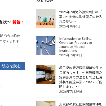
2026年7月海外投資案件のご
案内～安価な海外製品の仕入
現状～
れの現状～
新着!!
2026年8月6日
更新 昨今は物価
Information on Selling
と考えられま
Overseas Products to
Japanese Medical
Institutions
2026年7月30日
続きを読む
埼玉県の駅近医院開業物件を
ご案内します。～医療機関の
経費節減の方法として当社海
外製品調達事業についてご説
l
明します。～
2026年7月29日
東京都の駅近医院開業物件を