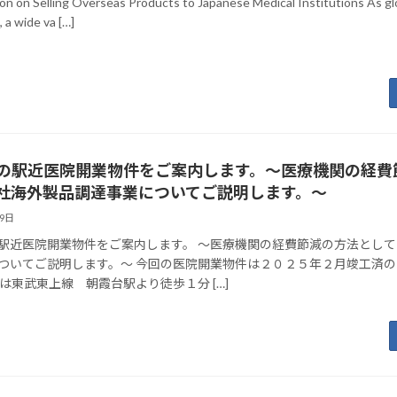
on on Selling Overseas Products to Japanese Medical Institutions As gl
 a wide va […]
の駅近医院開業物件をご案内します。～医療機関の経費
社海外製品調達事業についてご説明します。～
29日
駅近医院開業物件をご案内します。 ～医療機関の経費節減の方法とし
ついてご説明します。～ 今回の医院開業物件は２０２５年２月竣工済
回は東武東上線 朝霞台駅より徒歩１分 […]