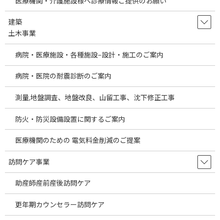
医療機関・介護施設様へ診療情報ご提供のお願い
敷地内調剤薬局誘致に関するご提
建築
案
土木事業
病院・医療施設・各種施設−設計・施工のご案内
現在の医療業界は好景気とは言えません。なぜなら、国の財政が
悪化することによる医療費の削減圧 力、薬価改定などにより病院
病院・医院の耐震診断のご案内
における中心的な収入は減少しております。 そして追い打ちをか
けるよう に東日本大震災などの天災による経済の後退などでの大
測量,地盤調査、地盤改良、山留工事、沈下修正工事
打撃もありました。
防火・防災設備設置に関するご案内
さらに将来的に正確には2020年中盤に訪れる人口減少です。 この
逆風に備えるには経費を節減する こと(固定費削減)と売上を上げて
医療機関のための 電気料金削減のご提案
いくことです。一気に大きな成果は出ないので1つ1つ積み上げて
いくことが大変重要なことです。
訪問ケア事業
そこで、弊社では病院様へ病院の敷地内調剤薬局の誘致をご提案
助産師産前産後訪問ケア
しております。
更年期カウンセラー訪問ケア