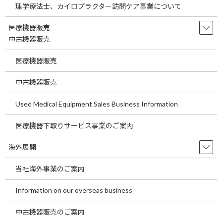
理学療法士、カイロプラクター訪問ケア事業について
敷地内薬局のメリット
医療機器販売
中古機器販売
薬局を設置することで、 契約期間(平均的に10年間)に応じての
賃料収入が得られます。
医療機器販売
10年間の契約を締結頂く場合、権利金をお支払いいたします。
ただし、処方箋枚数などにより変動しますので予めご了承くだ
中古機器販売
さい。
病院薬剤部との薬薬連携がスムーズ
Used Medical Equipment Sales Business Information
医療機器下取りサービス事業のご案内
| 敷地内薬局設置の条件
海外展開
1日外来数:100名以上 (100名以下であれば処方箋の内容判断)
当社海外事業のご案内
店舗面積: 10~30坪 (外来患者数よって店舗の広さは変わりま
す。)
Information on our overseas business
既存薬局よりも近いこと (敷地内薬局のための敷地がない場合
中古機器販売のご案内
状況によっては病院の直近の場所でも検討が可能です)