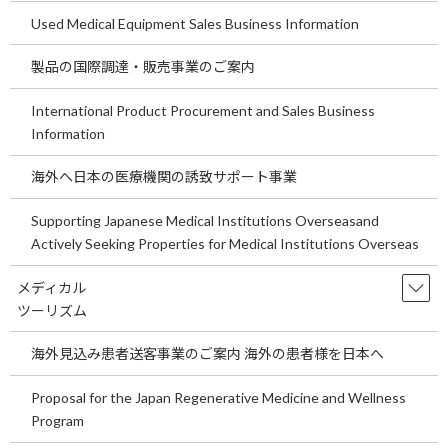
Used Medical Equipment Sales Business Information
弊社の業務内容
製品の国際調達・販売事業のご案内
International Product Procurement and Sales Business
Information
病院様へ
海外へ日本の医療機関の誘致サポート事業
設置場所の土地測量等
門内薬局の設置場所の確定
Supporting Japanese Medical Institutions Overseasand
Actively Seeking Properties for Medical Institutions Overseas
建物に関する図面作成、 図面確定
薬局へ
メディカル
ツーリズム
薬局各社との協議
海外見込み患者送客事業のご案内 海外の患者様を日本へ
出店薬局の交渉、 出店薬局の決定
Proposal for the Japan Regenerative Medicine and Wellness
Program
手続きとしまして