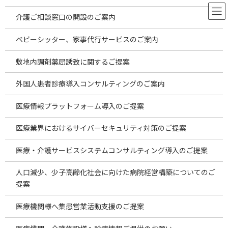
コ
ナ
ン
ビ
介護ご相談窓口の開設のご案内
テ
ゲ
ン
ー
ベビーシッター、家事代行サービスのご案内
ツ
シ
へ
ョ
敷地内調剤薬局誘致に関するご提案
ス
ン
キ
に
外国人患者診療導入コンサルティングのご案内
ッ
移
プ
動
医療情報プラットフォーム導入のご提案
医療業界におけるサイバーセキュリティ対策のご提案
医療・介護サービスシステムコンサルティング導入のご提案
人口減少、少子高齢化社会に向けた病院経営構築についてのご
提案
医療機関様へ集患営業活動支援のご提案