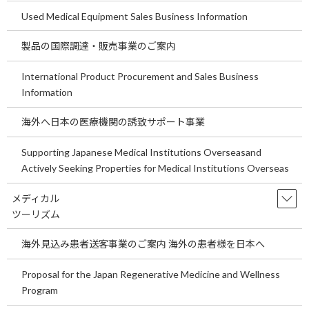
Used Medical Equipment Sales Business Information
製品の国際調達・販売事業のご案内
International Product Procurement and Sales Business
Information
海外へ日本の医療機関の誘致サポート事業
弊社では、長年の病医院のサポート業務の経験を生かしながら、
Supporting Japanese Medical Institutions Overseasand
施設の条件にあった、最適なプランをご提供するとともに、使用
Actively Seeking Properties for Medical Institutions Overseas
実績に応じた供給方法をご提案いたします。
メディカル
どの程度のコストダウンかは、これまでの使用状況により異なり
ツーリズム
ます。一般的に負荷率が低いほうが、大きなコストダウンとなり
切り替えの価値も大きくなります。
海外見込み患者送客事業のご案内 海外の患者様を日本へ
Proposal for the Japan Regenerative Medicine and Wellness
Program
●弊社が取り扱う電力