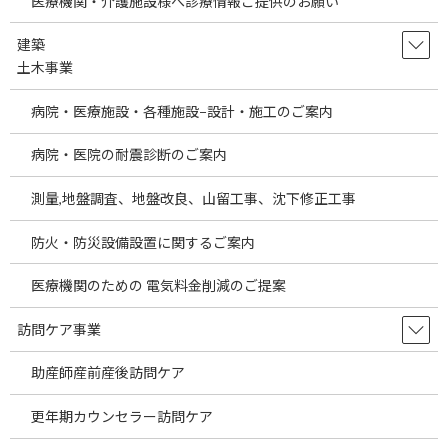
電力会社を切り替えるだ
医療機関・介護施設様へ診療情報ご提供のお願い
建築
けでコストダウン
土木事業
病院・医療施設・各種施設−設計・施工のご案内
医院、 病院施設の電気料
病院・医院の耐震診断のご案内
金を見直し
測量,地盤調査、地盤改良、山留工事、沈下修正工事
防火・防災設備設置に関するご案内
施設により5%~30%以上の
医療機関のための 電気料金削減のご提案
コストダウン実現例もあります
訪問ケア事業
※コストダウンの率は、 条件、環境に
助産師産前産後訪問ケア
よって大幅に変わります。
更年期カウンセラー訪問ケア