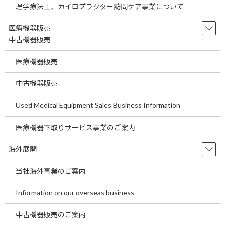
理学療法士、カイロプラクター訪問ケア事業について
医療機関のための 電気料金削減
医療機器販売
中古機器販売
のご提案
医療機器販売
2000年3月より、特別高圧・高圧といった大規模・法人用電力が自
中古機器販売
由化、引き続き2016年4月には低圧・家庭用電力も全面自由化され
ることで、現在の固定価格よりも安価な電力購入が可能になりま
Used Medical Equipment Sales Business Information
した。送電に関しては従来通り大手電力会社が請け負います（法
律によって定められています）。切り替えは、電力を購入する先
医療機器下取りサービス事業のご案内
（会社）が変わるだけです。電力の切り替えによる新規設備の設
置などはございません。既存の電力会社のバックアップがありま
海外展開
すので震災などの緊急時も安心です。
当社海外事業のご案内
Information on our overseas business
中古機器販売のご案内