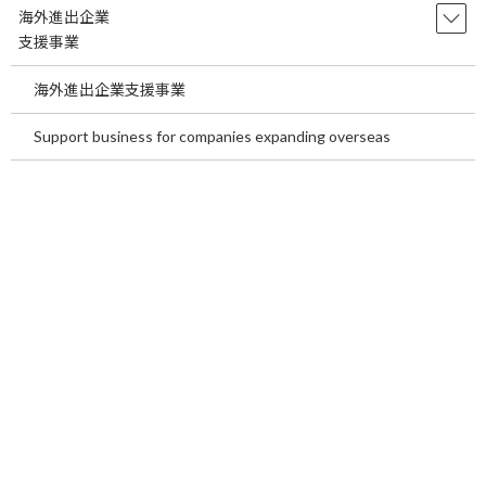
海外進出企業
特別高圧・高圧・低圧
支援事業
従量電灯B（主に東日本・九州）・従量電灯A（主に西日本）
従量電灯C（主に東日本・九州） ・従量電灯B （主に西日本）
海外進出企業支援事業
Support business for companies expanding overseas
お問合せフォーム
お名前
必須
勤務先