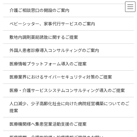
コ
ナ
ン
ビ
介護ご相談窓口の開設のご案内
テ
ゲ
ン
ー
ベビーシッター、家事代行サービスのご案内
ツ
シ
へ
ョ
敷地内調剤薬局誘致に関するご提案
ス
ン
キ
に
外国人患者診療導入コンサルティングのご案内
ッ
移
プ
動
医療情報プラットフォーム導入のご提案
医療業界におけるサイバーセキュリティ対策のご提案
医療・介護サービスシステムコンサルティング導入のご提案
人口減少、少子高齢化社会に向けた病院経営構築についてのご
提案
医療機関様へ集患営業活動支援のご提案