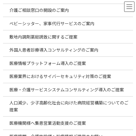
コ
ナ
ン
ビ
介護ご相談窓口の開設のご案内
テ
ゲ
ン
ー
ベビーシッター、家事代行サービスのご案内
ツ
シ
へ
ョ
お役立ち情報
敷地内調剤薬局誘致に関するご提案
ス
ン
キ
に
外国人患者診療導入コンサルティングのご案内
ッ
移
プ
動
HOME
お役立ち情報
hematology
医療情報プラットフォーム導入のご提案
医療業界におけるサイバーセキュリティ対策のご提案
hematology
医療・介護サービスシステムコンサルティング導入のご提案
人口減少、少子高齢化社会に向けた病院経営構築についてのご
2026年7月海外投資案件のご案内～安価
temp
新着!!
な海外製品の仕入れの現状～
提案
2026年8月6日
医療機関様へ集患営業活動支援のご提案
2026年7月海外投資案件のご案内 ～安価な海外
製品の仕入れの現状～ 2026.8.5更新 昨今は物価