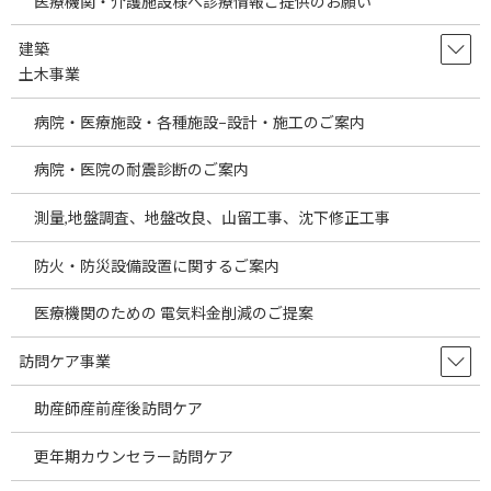
医療機関・介護施設様へ診療情報ご提供のお願い
高、戦争等による原油高、円安など様々な要因
により輸入企業への影響は大きいと考えられま
す。これらの要因により医療製品に関 […]
建築
土木事業
続きを読む
病院・医療施設・各種施設−設計・施工のご案内
Information on Selling Overseas
temp
Products to Japanese Medical
病院・医院の耐震診断のご案内
Institutions
測量,地盤調査、地盤改良、山留工事、沈下修正工事
2026年7月30日
Information on Selling Overseas Products to
防火・防災設備設置に関するご案内
Japanese Medical Institutions As globalization
advances, a wide va […]
医療機関のための 電気料金削減のご提案
続きを読む
訪問ケア事業
埼玉県の駅近医院開業物件をご案内しま
temp
助産師産前産後訪問ケア
す。～医療機関の経費節減の方法として
当社海外製品調達事業についてご説明し
ます。～
更年期カウンセラー訪問ケア
2026年7月29日