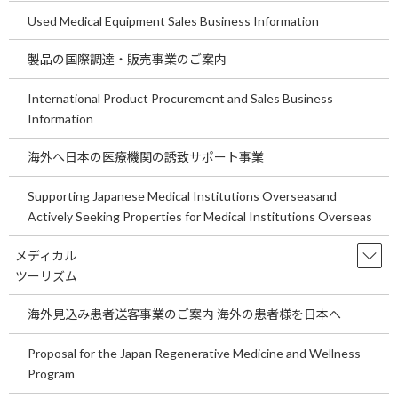
Used Medical Equipment Sales Business Information
埼玉県の医療機関開業の事業用地をご案
temp
内します。～医療機関Ｍ＆Aの買い手、
製品の国際調達・販売事業のご案内
売り手にとっての意味や意義についてご
説明します。～
International Product Procurement and Sales Business
2026年7月29日
Information
埼玉県の医療機関開業の事業用地をご案内しま
す。 ～医療機関Ｍ＆Aの買い手、売り手にとっ
海外へ日本の医療機関の誘致サポート事業
ての意味や意義についてご説明します。～ 今回
の医院開業物件は埼玉県鴻巣天神17号沿い事業
用地です。事業用定期借地もしくは売地です。
Supporting Japanese Medical Institutions Overseasand
是非 […]
Actively Seeking Properties for Medical Institutions Overseas
続きを読む
メディカル
ツーリズム
関東循環器内科求人情報をご案内しま
temp
す。
海外見込み患者送客事業のご案内 海外の患者様を日本へ
2026年7月21日
Proposal for the Japan Regenerative Medicine and Wellness
関東循環器内科求人情報をご案内します。 現在
Program
の日本の少子高齢化を考えると循環器科領域の
診療は今後も重要な診療科といえます。循環器