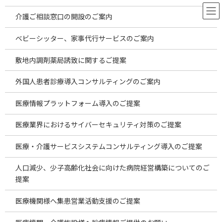
コ
ナ
ン
ビ
介護ご相談窓口の開設のご案内
テ
ゲ
ン
ー
ベビーシッター、家事代行サービスのご案内
ツ
シ
へ
ョ
お役立ち情報
敷地内調剤薬局誘致に関するご提案
ス
ン
キ
に
外国人患者診療導入コンサルティングのご案内
ッ
移
プ
動
HOME
お役立ち情報
群馬県$Gumma
医療情報プラットフォーム導入のご提案
医療業界におけるサイバーセキュリティ対策のご提案
群馬県$Gumma
医療・介護サービスシステムコンサルティング導入のご提案
人口減少、少子高齢化社会に向けた病院経営構築についてのご
2026年7月海外投資案件のご案内～安価
temp
新着!!
な海外製品の仕入れの現状～
提案
2026年8月6日
医療機関様へ集患営業活動支援のご提案
2026年7月海外投資案件のご案内 ～安価な海外
製品の仕入れの現状～ 2026.8.5更新 昨今は物価