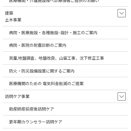
医療機関・介護施設様へ診療情報ご提供のお願い
高、戦争等による原油高、円安など様々な要因
により輸入企業への影響は大きいと考えられま
す。これらの要因により医療製品に関 […]
建築
土木事業
続きを読む
病院・医療施設・各種施設−設計・施工のご案内
Information on Selling Overseas
temp
Products to Japanese Medical
病院・医院の耐震診断のご案内
Institutions
測量,地盤調査、地盤改良、山留工事、沈下修正工事
2026年7月30日
Information on Selling Overseas Products to
防火・防災設備設置に関するご案内
Japanese Medical Institutions As globalization
advances, a wide va […]
医療機関のための 電気料金削減のご提案
続きを読む
訪問ケア事業
埼玉県の駅近医院開業物件をご案内しま
temp
助産師産前産後訪問ケア
す。～医療機関の経費節減の方法として
当社海外製品調達事業についてご説明し
ます。～
更年期カウンセラー訪問ケア
2026年7月29日