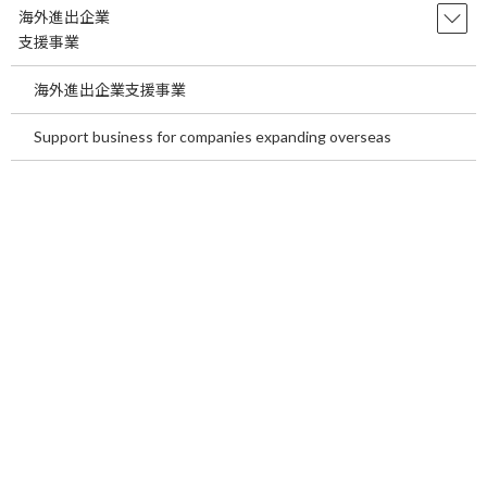
科は、心臓と血管の病気を診る診療科です。心
海外進出企業
臓は全身に血液を送り、血管は酸素や栄養を各
支援事業
臓器へ運 […]
海外進出企業支援事業
続きを読む
Support business for companies expanding overseas
関東消化器内科/消化器外科求人情報をご
temp
案内します。
2026年7月21日
関東消化器内科/消化器外科求人情報をご案内し
ます。 現在の日本の少子高齢化を考えると消化
器科領域の診療は今後も重要な診療科といえま
す。そして高齢化社会において、さらに重要性
が高まる消化器がん、胆石、便秘、消化管出
血、肝胆 […]
続きを読む
Benefits of Medical Tourism in Japan
temp
for International Patients~In the
second half of this article, we will