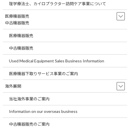
理学療法士、カイロプラクター訪問ケア事業について
埼玉県の駅近医院開業物件をご案内します。 ～
医療機関の経費節減の方法として当社海外製品
医療機器販売
調達事業についてご説明します。～ 今回の医院
開業物件は２０２５年２月竣工済の医院開業物
中古機器販売
件です。 今回は東武東上線 朝霞台駅より徒歩
１分 […]
医療機器販売
続きを読む
中古機器販売
東京都の駅近医院開業物件をご案内しま
Used Medical Equipment Sales Business Information
temp
す。～医療機関が経費を削減する一つの
ポイントについてご説明します。～
医療機器下取りサービス事業のご案内
2026年7月29日
東京都の駅近医院開業物件をご案内します。 ～
海外展開
医療機関が経費を削減する一つのポイントにつ
いてご説明します。～ 今回の医院開業物件は２
当社海外事業のご案内
０２７年３月竣工予定の医院開業物件です。 今
回はＪＲ中央本線 豊田駅より徒歩２分の物件
Information on our overseas business
です […]
続きを読む
中古機器販売のご案内