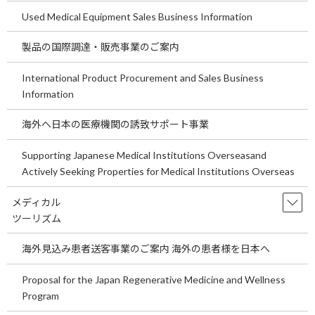
理者の要件、医療提供体制が制度の影響・制限を受けるようにな
Used Medical Equipment Sales Business Information
ります。外来医師過多区域では、無床診療所の新規開設に対する
事前届出などが必要となり、「開業すれば自由に診療できる」と
製品の国際調達・販売事業のご案内
いう前提は成り立たなくなりつつあります。既存のクリニックで
あっても、管理者要件や地域医療との関係性を含めた運営体制の見
International Product Procurement and Sales Business
直しが求められます。
Information
4オンライン診療・美容医療はオンライン診療が医療法上明確に位
海外へ日本の医療機関の誘致サポート事業
置付けられました。実施方法、実施体制、患者の急変時対応、オ
Supporting Japanese Medical Institutions Overseasand
ンライン診療を受ける場所（施設）
Actively Seeking Properties for Medical Institutions Overseas
などについて法令・指針に基づいた運用が求められ、不十分な場
メディカル
合、法令上のリスクが顕在化します。また、美容医療についても定
ツーリズム
期報告義務が設けられ、自由診療であっても、一定の管理・監督下
に置かれる領域へと変化していきます。
海外見込み患者送客事業のご案内 海外の患者様を日本へ
5医療DX対応が前提となります。つまり電子カルテ情報の共有や医
Proposal for the Japan Regenerative Medicine and Wellness
療情報基盤整備は、今後の医療提供体制の前提条件として位置づ
Program
けられています。電子カルテ情報共有サービスの推進、クラウド
技術等の活用電子カルテ普及率ほぼ100％を目標（2030年まで