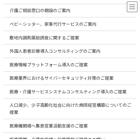
コ
ナ
ン
ビ
介護ご相談窓口の開設のご案内
テ
ゲ
ン
ー
ベビーシッター、家事代行サービスのご案内
ツ
シ
東京都内の医院開業物件をご案
へ
ョ
敷地内調剤薬局誘致に関するご提案
ス
ン
内します。
キ
に
外国人患者診療導入コンサルティングのご案内
ッ
移
プ
動
HOME
お役立ち情報
お知らせ
医療情報プラットフォーム導入のご提案
東京都内の医院開業物件をご案内します。
医療業界におけるサイバーセキュリティ対策のご提案
この記事の目次
医療・介護サービスシステムコンサルティング導入のご提案
人口減少、少子高齢化社会に向けた病院経営構築についてのご
お問い合わせ
提案
海外進出企業支援事業
海外進出・海外展開への第１歩として海外へ医療機関開設計画の
ご案内
医療機関様へ集患営業活動支援のご提案
海外進出・海外展開への第１歩として海外医療モール計画のご案
内