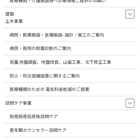
医療機関・介護施設様へ診療情報ご提供のお願い
海外進出・海外展開/医療機関開設計画のご案内 | 医師・クリニッ
ク| 開業支援 Agent Professional
建築
海外進出・海外展開/海外での医療機関開設計画のご案内
土木事業
～2026年4月以降の新制度が医療機関に及ぼす影響についてご案内
病院・医療施設・各種施設−設計・施工のご案内
～
病院・医院の耐震診断のご案内
今回の医院開業物件は2026年5月竣工予定の新築物件です。ご確認
ください。
測量,地盤調査、地盤改良、山留工事、沈下修正工事
目黒駅より徒歩15分圏内の物件です。
防火・防災設備設置に関するご案内
また、募集診療科は内科、小児科、整形外科、眼科、耳鼻咽喉
医療機関のための 電気料金削減のご提案
科、皮膚科、心療内科、泌尿器科、在宅診療などです。
訪問ケア事業
前回、改正医療法により導入・見直しされる内容について記述
しましたが、
助産師産前産後訪問ケア
次に今後、医療機関の経営・運営に生じる影響について記述しま
更年期カウンセラー訪問ケア
す。