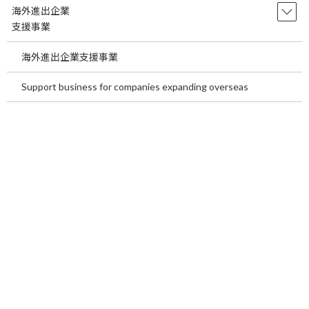
海外進出企業
に）などがあります。これにより、IT投資が遅れている医療機関
支援事業
ほど業務効率・人材確保・連携面で不利になる構造が進みつつあ
ります。
海外進出企業支援事業
http://www.mhlw.go.jp
Support business for companies expanding overseas
（厚生労働省 医師偏在対策について 23Ｐ以降を確認）
http://www.mhlw.go.jp
（厚生労働省 医療従事者の需給に関する検討会（第７回））
上記の情報を考えると、新制度の情報収集は当然ですが、病院開
業・医院開業をお考えの方は様々な医療上の負荷がかかることが
多いでしょう。従って病院や医院を開業する際は慎重かつこれまで
の病院・診療所経営の固定観念を捨てて病院や診療所の開業及び
経営に関する事業計画を検討する必要があると思われます。そし
て、これからの病院・診療所経営は想定患者人口を加味した開業