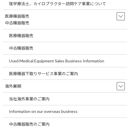
理学療法士、カイロプラクター訪問ケア事業について
1「地域での役割」が明確に問われる。改正医療法では、地域医療
医療機器販売
構想の中で医療機関の機能や役割（高齢者救急、地域急性期、在
中古機器販売
宅医療等との連携機能、急性期拠点機能
医療機器販売
）を整理していく方向性が示されています。これにより今後は
「地域の医療提供体制の中で、どの機能を担っている医療機関なの
中古機器販売
か」を説明が求められます。
Used Medical Equipment Sales Business Information
2病床について、経営安定等を理由として病床を削減した場合、そ
の病床数が医療計画上の基準病床数からも減算されるという点で
医療機器下取りサービス事業のご案内
す。改正医療法の下では、経営・人材などの状況を踏まえて病床を
減らした場合、将来的に病床数を戻しにくくなる可能性が制度上
海外展開
示されています。今後は病床を将来、中長期的どのように運営し
ていくかを考える必要があります。
当社海外事業のご案内
3医師偏在対策により、診療所の開業地と体制が制限されることに
Information on our overseas business
なります。
中古機器販売のご案内
医師偏在対策の強化により、特に診療所においては開設エリア、管