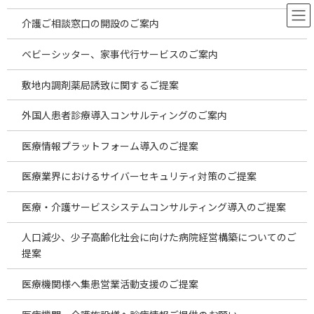
コ
ナ
ン
ビ
介護ご相談窓口の開設のご案内
テ
ゲ
ン
ー
ベビーシッター、家事代行サービスのご案内
ツ
シ
へ
ョ
お役立ち情報
敷地内調剤薬局誘致に関するご提案
ス
ン
キ
に
外国人患者診療導入コンサルティングのご案内
ッ
移
プ
動
HOME
お役立ち情報
腎臓内科
医療情報プラットフォーム導入のご提案
医療業界におけるサイバーセキュリティ対策のご提案
腎臓内科
医療・介護サービスシステムコンサルティング導入のご提案
人口減少、少子高齢化社会に向けた病院経営構築についてのご
2026年7月海外投資案件のご案内～安価
temp
新着!!
な海外製品の仕入れの現状～
提案
2026年8月6日
医療機関様へ集患営業活動支援のご提案
2026年7月海外投資案件のご案内 ～安価な海外
製品の仕入れの現状～ 2026.8.5更新 昨今は物価