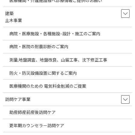
医療機関・介護施設様へ診療情報ご提供のお願い
高、戦争等による原油高、円安など様々な要因
により輸入企業への影響は大きいと考えられま
す。これらの要因により医療製品に関 […]
建築
土木事業
続きを読む
病院・医療施設・各種施設−設計・施工のご案内
Information on Selling Overseas
temp
Products to Japanese Medical
病院・医院の耐震診断のご案内
Institutions
測量,地盤調査、地盤改良、山留工事、沈下修正工事
2026年7月30日
Information on Selling Overseas Products to
防火・防災設備設置に関するご案内
Japanese Medical Institutions As globalization
advances, a wide va […]
医療機関のための 電気料金削減のご提案
続きを読む
訪問ケア事業
埼玉県の駅近医院開業物件をご案内しま
temp
助産師産前産後訪問ケア
す。～医療機関の経費節減の方法として
当社海外製品調達事業についてご説明し
ます。～
更年期カウンセラー訪問ケア
2026年7月29日