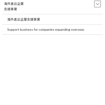
科は、心臓と血管の病気を診る診療科です。心
海外進出企業
臓は全身に血液を送り、血管は酸素や栄養を各
支援事業
臓器へ運 […]
海外進出企業支援事業
続きを読む
Support business for companies expanding overseas
Benefits of Medical Tourism in Japan
temp
for International Patients~In the
second half of this article, we will
introduce our medical tourism
services.~
2026年7月21日
Benefits of Medical Tourism in Japan for
International Patients ~In the second half of this
article, we will i […]
続きを読む
海外患者が日本でメディカルツーリズム
temp
を行う利点についてご説明します。～後
半は当社メディカルツーリズム事業のご