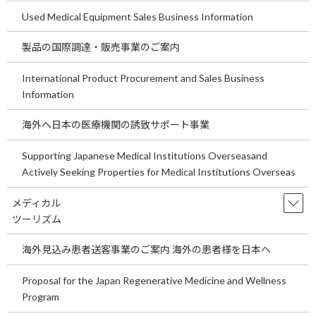
Used Medical Equipment Sales Business Information
埼玉県の医療機関開業の事業用地をご案
temp
内します。～医療機関Ｍ＆Aの買い手、
製品の国際調達・販売事業のご案内
売り手にとっての意味や意義についてご
説明します。～
International Product Procurement and Sales Business
2026年7月29日
Information
埼玉県の医療機関開業の事業用地をご案内しま
す。 ～医療機関Ｍ＆Aの買い手、売り手にとっ
海外へ日本の医療機関の誘致サポート事業
ての意味や意義についてご説明します。～ 今回
の医院開業物件は埼玉県鴻巣天神17号沿い事業
用地です。事業用定期借地もしくは売地です。
Supporting Japanese Medical Institutions Overseasand
是非 […]
Actively Seeking Properties for Medical Institutions Overseas
続きを読む
メディカル
ツーリズム
関東循環器内科求人情報をご案内しま
temp
す。
海外見込み患者送客事業のご案内 海外の患者様を日本へ
2026年7月21日
Proposal for the Japan Regenerative Medicine and Wellness
関東循環器内科求人情報をご案内します。 現在
Program
の日本の少子高齢化を考えると循環器科領域の
診療は今後も重要な診療科といえます。循環器