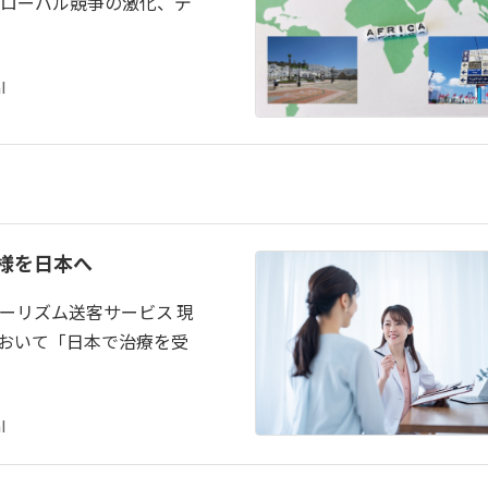
ローバル競争の激化、デ
l
様を日本へ
ーリズム送客サービス 現
おいて「日本で治療を受
l