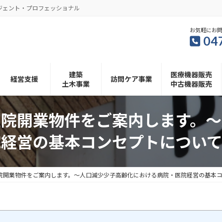
ジェント・プロフェッショナル
お気軽にお
04
建築
医療機器販売
経営支援
訪問ケア事業
土木事業
中古機器販売
医院開業物件をご案内します。～
院経営の基本コンセプトについて
院開業物件をご案内します。～人口減少少子高齢化における病院・医院経営の基本