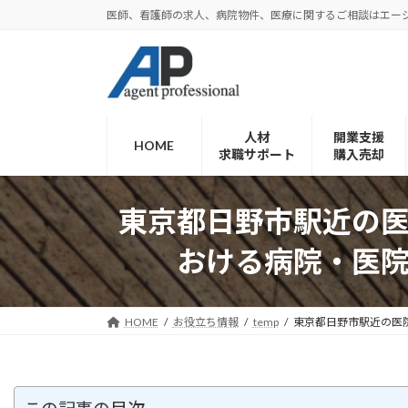
コ
ナ
医師、看護師の求人、病院物件、医療に関するご相談はエー
ン
ビ
テ
ゲ
ン
ー
ツ
シ
へ
ョ
人材
開業支援
ス
ン
HOME
求職サポート
購入売却
キ
に
ッ
移
プ
動
東京都日野市駅近の
おける病院・医
HOME
お役立ち情報
temp
東京都日野市駅近の医