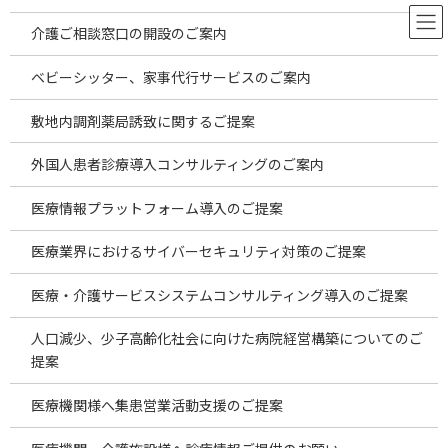
コ
ナ
ン
ビ
介護ご相談窓口の開設のご案内
テ
ゲ
ン
ー
ベビーシッター、家事代行サービスのご案内
ツ
シ
へ
ョ
お役立ち情報
敷地内調剤薬局誘致に関するご提案
ス
ン
キ
に
外国人患者診療導入コンサルティングのご案内
ッ
移
プ
動
HOME
お役立ち情報
診療所経営
医療情報プラットフォーム導入のご提案
医療業界におけるサイバーセキュリティ対策のご提案
診療所経営
医療・介護サービスシステムコンサルティング導入のご提案
人口減少、少子高齢化社会に向けた病院経営構築についてのご
2026年7月海外投資案件のご案内～安価
temp
新着!!
な海外製品の仕入れの現状～
提案
2026年8月6日
医療機関様へ集患営業活動支援のご提案
2026年7月海外投資案件のご案内 ～安価な海外
製品の仕入れの現状～ 2026.8.5更新 昨今は物価