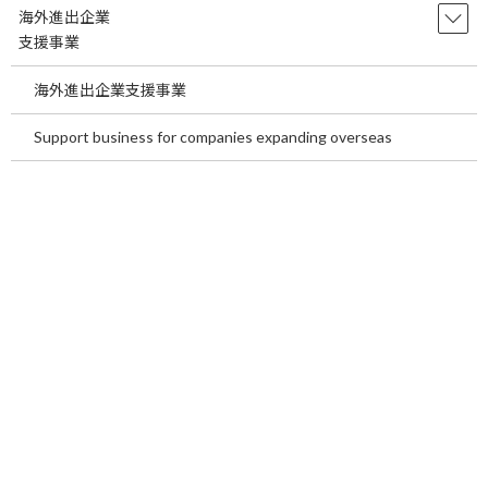
科は、心臓と血管の病気を診る診療科です。心
海外進出企業
臓は全身に血液を送り、血管は酸素や栄養を各
支援事業
臓器へ運 […]
海外進出企業支援事業
続きを読む
Support business for companies expanding overseas
Benefits of Medical Tourism in Japan
temp
for International Patients~In the
second half of this article, we will
introduce our medical tourism
services.~
2026年7月21日
Benefits of Medical Tourism in Japan for
International Patients ~In the second half of this
article, we will i […]
続きを読む
海外患者が日本でメディカルツーリズム
temp
を行う利点についてご説明します。～後
半は当社メディカルツーリズム事業のご