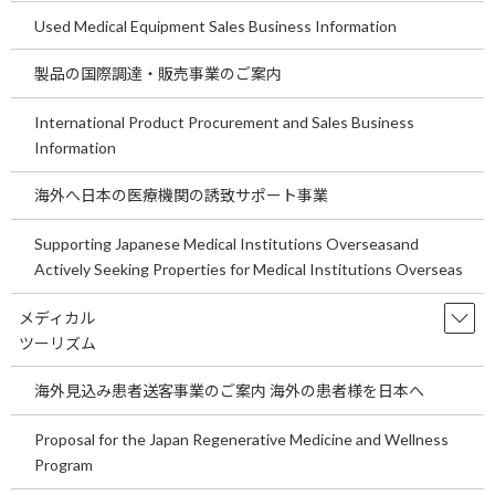
Used Medical Equipment Sales Business Information
埼玉県の医療機関開業の事業用地をご案
temp
内します。～医療機関Ｍ＆Aの買い手、
製品の国際調達・販売事業のご案内
売り手にとっての意味や意義についてご
説明します。～
International Product Procurement and Sales Business
2026年7月29日
Information
埼玉県の医療機関開業の事業用地をご案内しま
す。 ～医療機関Ｍ＆Aの買い手、売り手にとっ
海外へ日本の医療機関の誘致サポート事業
ての意味や意義についてご説明します。～ 今回
の医院開業物件は埼玉県鴻巣天神17号沿い事業
用地です。事業用定期借地もしくは売地です。
Supporting Japanese Medical Institutions Overseasand
是非 […]
Actively Seeking Properties for Medical Institutions Overseas
続きを読む
メディカル
ツーリズム
関東循環器内科求人情報をご案内しま
temp
す。
海外見込み患者送客事業のご案内 海外の患者様を日本へ
2026年7月21日
Proposal for the Japan Regenerative Medicine and Wellness
関東循環器内科求人情報をご案内します。 現在
Program
の日本の少子高齢化を考えると循環器科領域の
診療は今後も重要な診療科といえます。循環器