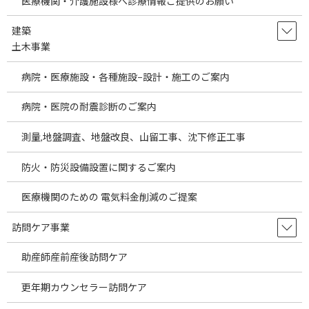
医療機関・介護施設様へ診療情報ご提供のお願い
高、戦争等による原油高、円安など様々な要因
により輸入企業への影響は大きいと考えられま
す。これらの要因により医療製品に関 […]
建築
土木事業
続きを読む
病院・医療施設・各種施設−設計・施工のご案内
Information on Selling Overseas
temp
Products to Japanese Medical
病院・医院の耐震診断のご案内
Institutions
測量,地盤調査、地盤改良、山留工事、沈下修正工事
2026年7月30日
Information on Selling Overseas Products to
防火・防災設備設置に関するご案内
Japanese Medical Institutions As globalization
advances, a wide va […]
医療機関のための 電気料金削減のご提案
続きを読む
訪問ケア事業
埼玉県の駅近医院開業物件をご案内しま
temp
助産師産前産後訪問ケア
す。～医療機関の経費節減の方法として
当社海外製品調達事業についてご説明し
ます。～
更年期カウンセラー訪問ケア
2026年7月29日