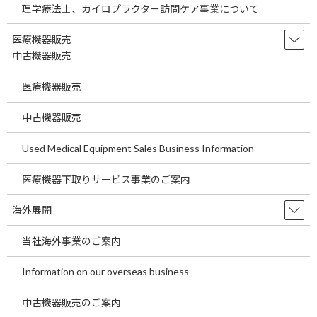
理学療法士、カイロプラクター訪問ケア事業について
埼玉県の駅近医院開業物件をご案内します。 ～
医療機関の経費節減の方法として当社海外製品
医療機器販売
調達事業についてご説明します。～ 今回の医院
開業物件は２０２５年２月竣工済の医院開業物
中古機器販売
件です。 今回は東武東上線 朝霞台駅より徒歩
１分 […]
医療機器販売
続きを読む
中古機器販売
東京都の駅近医院開業物件をご案内しま
Used Medical Equipment Sales Business Information
temp
す。～医療機関が経費を削減する一つの
ポイントについてご説明します。～
医療機器下取りサービス事業のご案内
2026年7月29日
東京都の駅近医院開業物件をご案内します。 ～
海外展開
医療機関が経費を削減する一つのポイントにつ
いてご説明します。～ 今回の医院開業物件は２
当社海外事業のご案内
０２７年３月竣工予定の医院開業物件です。 今
回はＪＲ中央本線 豊田駅より徒歩２分の物件
Information on our overseas business
です […]
続きを読む
中古機器販売のご案内