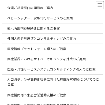
コ
ナ
ン
ビ
介護ご相談窓口の開設のご案内
テ
ゲ
ン
ー
ベビーシッター、家事代行サービスのご案内
ツ
シ
へ
ョ
お役立ち情報
敷地内調剤薬局誘致に関するご提案
ス
ン
キ
に
外国人患者診療導入コンサルティングのご案内
ッ
移
プ
動
HOME
お役立ち情報
胸部外科
医療情報プラットフォーム導入のご提案
医療業界におけるサイバーセキュリティ対策のご提案
胸部外科
医療・介護サービスシステムコンサルティング導入のご提案
人口減少、少子高齢化社会に向けた病院経営構築についてのご
2026年7月海外投資案件のご案内～安価
temp
新着!!
な海外製品の仕入れの現状～
提案
2026年8月6日
医療機関様へ集患営業活動支援のご提案
2026年7月海外投資案件のご案内 ～安価な海外
製品の仕入れの現状～ 2026.8.5更新 昨今は物価