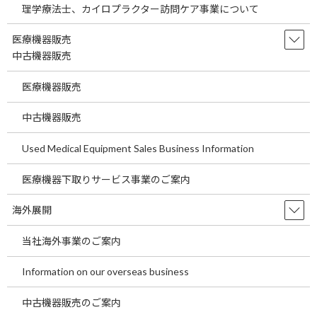
理学療法士、カイロプラクター訪問ケア事業について
埼玉県の駅近医院開業物件をご案内します。 ～
医療機関の経費節減の方法として当社海外製品
医療機器販売
調達事業についてご説明します。～ 今回の医院
開業物件は２０２５年２月竣工済の医院開業物
中古機器販売
件です。 今回は東武東上線 朝霞台駅より徒歩
１分 […]
医療機器販売
続きを読む
中古機器販売
東京都の駅近医院開業物件をご案内しま
Used Medical Equipment Sales Business Information
temp
す。～医療機関が経費を削減する一つの
ポイントについてご説明します。～
医療機器下取りサービス事業のご案内
2026年7月29日
東京都の駅近医院開業物件をご案内します。 ～
海外展開
医療機関が経費を削減する一つのポイントにつ
いてご説明します。～ 今回の医院開業物件は２
当社海外事業のご案内
０２７年３月竣工予定の医院開業物件です。 今
回はＪＲ中央本線 豊田駅より徒歩２分の物件
Information on our overseas business
です […]
続きを読む
中古機器販売のご案内