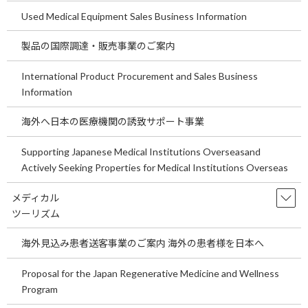
Used Medical Equipment Sales Business Information
埼玉県の医療機関開業の事業用地をご案
temp
内します。～医療機関Ｍ＆Aの買い手、
製品の国際調達・販売事業のご案内
売り手にとっての意味や意義についてご
説明します。～
International Product Procurement and Sales Business
2026年7月29日
Information
埼玉県の医療機関開業の事業用地をご案内しま
す。 ～医療機関Ｍ＆Aの買い手、売り手にとっ
海外へ日本の医療機関の誘致サポート事業
ての意味や意義についてご説明します。～ 今回
の医院開業物件は埼玉県鴻巣天神17号沿い事業
用地です。事業用定期借地もしくは売地です。
Supporting Japanese Medical Institutions Overseasand
是非 […]
Actively Seeking Properties for Medical Institutions Overseas
続きを読む
メディカル
ツーリズム
関東循環器内科求人情報をご案内しま
temp
す。
海外見込み患者送客事業のご案内 海外の患者様を日本へ
2026年7月21日
Proposal for the Japan Regenerative Medicine and Wellness
関東循環器内科求人情報をご案内します。 現在
Program
の日本の少子高齢化を考えると循環器科領域の
診療は今後も重要な診療科といえます。循環器