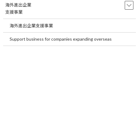
科は、心臓と血管の病気を診る診療科です。心
海外進出企業
臓は全身に血液を送り、血管は酸素や栄養を各
支援事業
臓器へ運 […]
海外進出企業支援事業
続きを読む
Support business for companies expanding overseas
Benefits of Medical Tourism in Japan
temp
for International Patients~In the
second half of this article, we will
introduce our medical tourism
services.~
2026年7月21日
Benefits of Medical Tourism in Japan for
International Patients ~In the second half of this
article, we will i […]
続きを読む
海外患者が日本でメディカルツーリズム
temp
を行う利点についてご説明します。～後
半は当社メディカルツーリズム事業のご