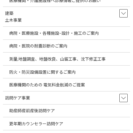
医療機関・介護施設様へ診療情報ご提供のお願い
高、戦争等による原油高、円安など様々な要因
により輸入企業への影響は大きいと考えられま
す。これらの要因により医療製品に関 […]
建築
土木事業
続きを読む
病院・医療施設・各種施設−設計・施工のご案内
Information on Selling Overseas
temp
Products to Japanese Medical
病院・医院の耐震診断のご案内
Institutions
測量,地盤調査、地盤改良、山留工事、沈下修正工事
2026年7月30日
Information on Selling Overseas Products to
防火・防災設備設置に関するご案内
Japanese Medical Institutions As globalization
advances, a wide va […]
医療機関のための 電気料金削減のご提案
続きを読む
訪問ケア事業
埼玉県の駅近医院開業物件をご案内しま
temp
助産師産前産後訪問ケア
す。～医療機関の経費節減の方法として
当社海外製品調達事業についてご説明し
ます。～
更年期カウンセラー訪問ケア
2026年7月29日