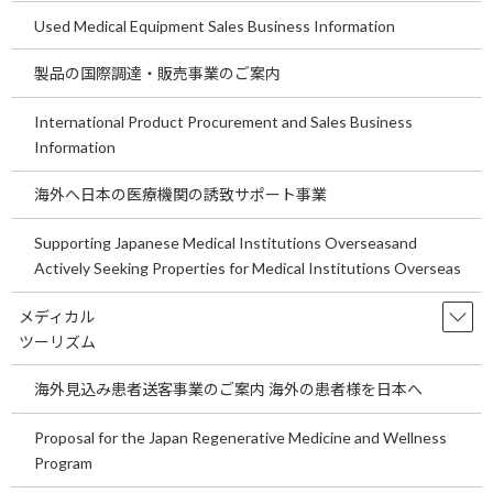
Used Medical Equipment Sales Business Information
埼玉県の医療機関開業の事業用地をご案
temp
内します。～医療機関Ｍ＆Aの買い手、
製品の国際調達・販売事業のご案内
売り手にとっての意味や意義についてご
説明します。～
International Product Procurement and Sales Business
2026年7月29日
Information
埼玉県の医療機関開業の事業用地をご案内しま
す。 ～医療機関Ｍ＆Aの買い手、売り手にとっ
海外へ日本の医療機関の誘致サポート事業
ての意味や意義についてご説明します。～ 今回
の医院開業物件は埼玉県鴻巣天神17号沿い事業
用地です。事業用定期借地もしくは売地です。
Supporting Japanese Medical Institutions Overseasand
是非 […]
Actively Seeking Properties for Medical Institutions Overseas
続きを読む
メディカル
ツーリズム
関東循環器内科求人情報をご案内しま
temp
す。
海外見込み患者送客事業のご案内 海外の患者様を日本へ
2026年7月21日
Proposal for the Japan Regenerative Medicine and Wellness
関東循環器内科求人情報をご案内します。 現在
Program
の日本の少子高齢化を考えると循環器科領域の
診療は今後も重要な診療科といえます。循環器