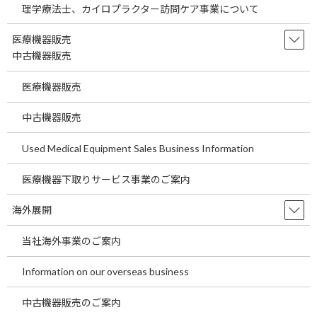
理学療法士、カイロプラクター訪問ケア事業について
埼玉県の駅近医院開業物件をご案内します。 ～
医療機関の経費節減の方法として当社海外製品
医療機器販売
調達事業についてご説明します。～ 今回の医院
開業物件は２０２５年２月竣工済の医院開業物
中古機器販売
件です。 今回は東武東上線 朝霞台駅より徒歩
１分 […]
医療機器販売
続きを読む
中古機器販売
東京都の駅近医院開業物件をご案内しま
Used Medical Equipment Sales Business Information
temp
す。～医療機関が経費を削減する一つの
ポイントについてご説明します。～
医療機器下取りサービス事業のご案内
2026年7月29日
東京都の駅近医院開業物件をご案内します。 ～
海外展開
医療機関が経費を削減する一つのポイントにつ
いてご説明します。～ 今回の医院開業物件は２
当社海外事業のご案内
０２７年３月竣工予定の医院開業物件です。 今
回はＪＲ中央本線 豊田駅より徒歩２分の物件
Information on our overseas business
です […]
続きを読む
中古機器販売のご案内