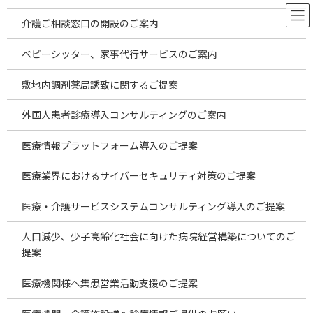
コ
ナ
ン
ビ
介護ご相談窓口の開設のご案内
テ
ゲ
ン
ー
ベビーシッター、家事代行サービスのご案内
ツ
シ
へ
ョ
お役立ち情報
敷地内調剤薬局誘致に関するご提案
ス
ン
キ
に
外国人患者診療導入コンサルティングのご案内
ッ
移
プ
動
HOME
お役立ち情報
美容外科
医療情報プラットフォーム導入のご提案
医療業界におけるサイバーセキュリティ対策のご提案
美容外科
医療・介護サービスシステムコンサルティング導入のご提案
人口減少、少子高齢化社会に向けた病院経営構築についてのご
2026年7月海外投資案件のご案内～安価
temp
新着!!
な海外製品の仕入れの現状～
提案
2026年8月6日
医療機関様へ集患営業活動支援のご提案
2026年7月海外投資案件のご案内 ～安価な海外
製品の仕入れの現状～ 2026.8.5更新 昨今は物価