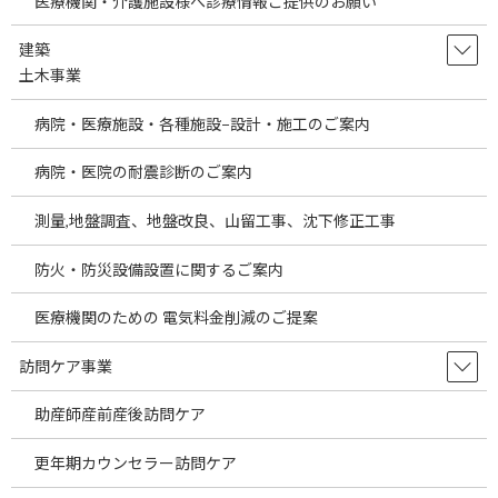
医療機関・介護施設様へ診療情報ご提供のお願い
高、戦争等による原油高、円安など様々な要因
により輸入企業への影響は大きいと考えられま
す。これらの要因により医療製品に関 […]
建築
土木事業
続きを読む
病院・医療施設・各種施設−設計・施工のご案内
Information on Selling Overseas
temp
Products to Japanese Medical
病院・医院の耐震診断のご案内
Institutions
測量,地盤調査、地盤改良、山留工事、沈下修正工事
2026年7月30日
Information on Selling Overseas Products to
防火・防災設備設置に関するご案内
Japanese Medical Institutions As globalization
advances, a wide va […]
医療機関のための 電気料金削減のご提案
続きを読む
訪問ケア事業
埼玉県の駅近医院開業物件をご案内しま
temp
助産師産前産後訪問ケア
す。～医療機関の経費節減の方法として
当社海外製品調達事業についてご説明し
ます。～
更年期カウンセラー訪問ケア
2026年7月29日