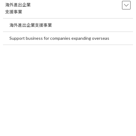
科は、心臓と血管の病気を診る診療科です。心
海外進出企業
臓は全身に血液を送り、血管は酸素や栄養を各
支援事業
臓器へ運 […]
海外進出企業支援事業
続きを読む
Support business for companies expanding overseas
Benefits of Medical Tourism in Japan
temp
for International Patients~In the
second half of this article, we will
introduce our medical tourism
services.~
2026年7月21日
Benefits of Medical Tourism in Japan for
International Patients ~In the second half of this
article, we will i […]
続きを読む
海外患者が日本でメディカルツーリズム
temp
を行う利点についてご説明します。～後
半は当社メディカルツーリズム事業のご