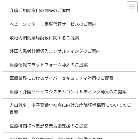
コ
ナ
ン
ビ
介護ご相談窓口の開設のご案内
テ
ゲ
ン
ー
ベビーシッター、家事代行サービスのご案内
ツ
シ
へ
ョ
お役立ち情報
敷地内調剤薬局誘致に関するご提案
ス
ン
キ
に
外国人患者診療導入コンサルティングのご案内
ッ
移
プ
動
HOME
お役立ち情報
小児科
医療情報プラットフォーム導入のご提案
医療業界におけるサイバーセキュリティ対策のご提案
小児科
医療・介護サービスシステムコンサルティング導入のご提案
人口減少、少子高齢化社会に向けた病院経営構築についてのご
2026年7月海外投資案件のご案内～安価
temp
新着!!
な海外製品の仕入れの現状～
提案
2026年8月6日
医療機関様へ集患営業活動支援のご提案
2026年7月海外投資案件のご案内 ～安価な海外
製品の仕入れの現状～ 2026.8.5更新 昨今は物価