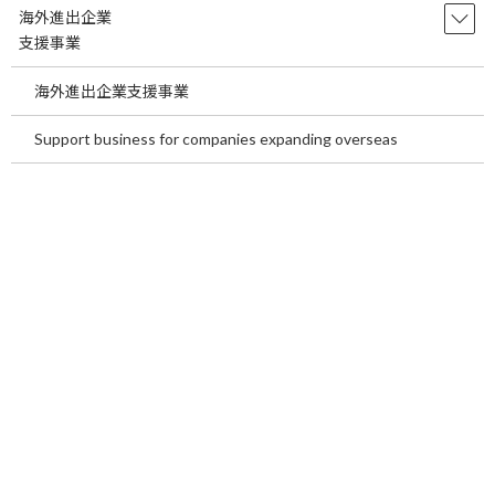
科は、心臓と血管の病気を診る診療科です。心
海外進出企業
臓は全身に血液を送り、血管は酸素や栄養を各
支援事業
臓器へ運 […]
海外進出企業支援事業
続きを読む
Support business for companies expanding overseas
Benefits of Medical Tourism in Japan
temp
for International Patients~In the
second half of this article, we will
introduce our medical tourism
services.~
2026年7月21日
Benefits of Medical Tourism in Japan for
International Patients ~In the second half of this
article, we will i […]
続きを読む
海外患者が日本でメディカルツーリズム
temp
を行う利点についてご説明します。～後
半は当社メディカルツーリズム事業のご