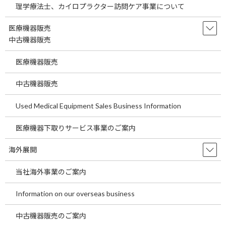
理学療法士、カイロプラクター訪問ケア事業について
埼玉県の駅近医院開業物件をご案内します。 ～
医療機関の経費節減の方法として当社海外製品
医療機器販売
調達事業についてご説明します。～ 今回の医院
開業物件は２０２５年２月竣工済の医院開業物
中古機器販売
件です。 今回は東武東上線 朝霞台駅より徒歩
１分 […]
医療機器販売
続きを読む
中古機器販売
東京都の駅近医院開業物件をご案内しま
Used Medical Equipment Sales Business Information
temp
す。～医療機関が経費を削減する一つの
ポイントについてご説明します。～
医療機器下取りサービス事業のご案内
2026年7月29日
東京都の駅近医院開業物件をご案内します。 ～
海外展開
医療機関が経費を削減する一つのポイントにつ
いてご説明します。～ 今回の医院開業物件は２
当社海外事業のご案内
０２７年３月竣工予定の医院開業物件です。 今
回はＪＲ中央本線 豊田駅より徒歩２分の物件
Information on our overseas business
です […]
続きを読む
中古機器販売のご案内