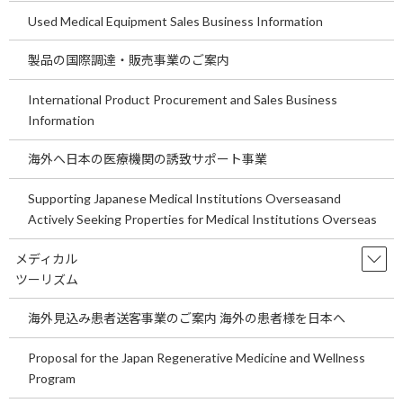
Used Medical Equipment Sales Business Information
埼玉県の医療機関開業の事業用地をご案
temp
内します。～医療機関Ｍ＆Aの買い手、
製品の国際調達・販売事業のご案内
売り手にとっての意味や意義についてご
説明します。～
International Product Procurement and Sales Business
2026年7月29日
Information
埼玉県の医療機関開業の事業用地をご案内しま
す。 ～医療機関Ｍ＆Aの買い手、売り手にとっ
海外へ日本の医療機関の誘致サポート事業
ての意味や意義についてご説明します。～ 今回
の医院開業物件は埼玉県鴻巣天神17号沿い事業
用地です。事業用定期借地もしくは売地です。
Supporting Japanese Medical Institutions Overseasand
是非 […]
Actively Seeking Properties for Medical Institutions Overseas
続きを読む
メディカル
ツーリズム
関東循環器内科求人情報をご案内しま
temp
す。
海外見込み患者送客事業のご案内 海外の患者様を日本へ
2026年7月21日
Proposal for the Japan Regenerative Medicine and Wellness
関東循環器内科求人情報をご案内します。 現在
Program
の日本の少子高齢化を考えると循環器科領域の
診療は今後も重要な診療科といえます。循環器