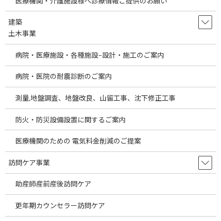
医療機関・介護施設様へ診療情報ご提供のお願い
高、戦争等による原油高、円安など様々な要因
により輸入企業への影響は大きいと考えられま
す。これらの要因により医療製品に関 […]
建築
土木事業
続きを読む
病院・医療施設・各種施設−設計・施工のご案内
Information on Selling Overseas
temp
Products to Japanese Medical
病院・医院の耐震診断のご案内
Institutions
測量,地盤調査、地盤改良、山留工事、沈下修正工事
2026年7月30日
Information on Selling Overseas Products to
防火・防災設備設置に関するご案内
Japanese Medical Institutions As globalization
advances, a wide va […]
医療機関のための 電気料金削減のご提案
続きを読む
訪問ケア事業
埼玉県の駅近医院開業物件をご案内しま
temp
助産師産前産後訪問ケア
す。～医療機関の経費節減の方法として
当社海外製品調達事業についてご説明し
ます。～
更年期カウンセラー訪問ケア
2026年7月29日