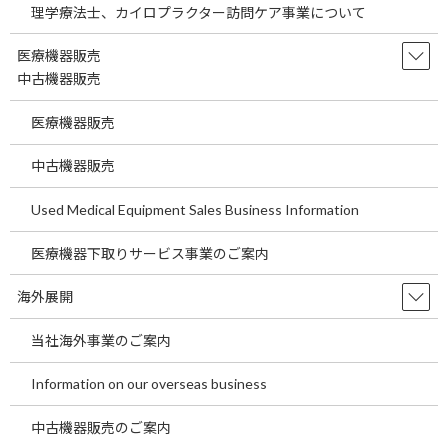
のお問い合わせを頂いております。
理学療法士、カイロプラクター訪問ケア事業について
現在の日本の医療機関は大変な経営危機に直面しています。それ
医療機器販売
は人口減少、少子高齢化、保険診療報酬に頼った収益構造に甘ん
中古機器販売
じてきた経営体質など原因は様々あるでしょう。しかし将来に渡
医療機器販売
って医療機関が経営危機にさらされることは間違いない事実です。
だからこそこれから検討すべき経営危機打開の一手として海外進
中古機器販売
出は大きな選択肢の一つといえます。
Used Medical Equipment Sales Business Information
現在海外においては医療事業とともにその他の事業でも有望な
業種が多数あります。現在すでに海外進出の準備をされているお
医療機器下取りサービス事業のご案内
客様、来医療機関の事業運営をお考えの方にも言えることです
が、最近では医療機関の運営以外の事業も含めて多角的に海外で
海外展開
の活動を行うお客様も増えておりますので是非投資情報をご確認
下さい。
当社海外事業のご案内
Information on our overseas business
ご興味のある方は下記までお問い合わせをお願いします。
中古機器販売のご案内