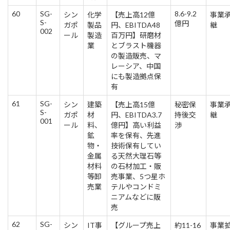
60
SG-
8.6-9.2
シン
化学
【売上高12億
事業
S-
億円
ガポ
製品
円、EBITDA48
継
002
ール
製造
百万円】研磨材
業
とブラスト機器
の製造販売、マ
レーシア、中国
にも製造拠点保
有
61
SG-
シン
建築
【売上高15億
秘密保
事業
S-
ガポ
材
円、EBITDA3.7
持後交
継
001
ール
料、
億円】高い利益
渉
鉱
率を保有、先進
物・
技術保有してい
金属
る天然大理石等
材料
の石材加工・販
等卸
売事業、5つ星ホ
売業
テルやコンドミ
ニアムなどに販
売
62
SG-
シン
IT事
【グループ売上
約11-16
事業