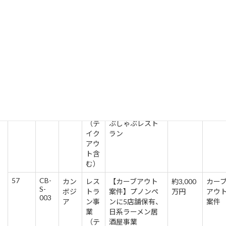
55
CB-
カン
医療
【売上高1.6億
約2-3.5
資金
S-
ボジ
業
円、営業利益24
億円
達
001
ア
百万円】 産婦
人科、小児科、
内科を中心とし
た病院経営
56
CB-
カン
レス
【カーブアウト
約4.5-7
カー
S-
ボジ
トラ
案件】プノンペ
億円
アウ
002
ア
ン事
ンに8店舗保有、
案件
業
日系焼肉、しゃ
（テ
ぶしゃぶレスト
イク
ラン
アウ
ト含
む）
57
CB-
カン
レス
【カーブアウト
約3,000
カー
S-
ボジ
トラ
案件】プノンペ
万円
アウ
003
ア
ン事
ンに5店舗保有、
案件
業
日系ラーメン居
（テ
酒屋事業