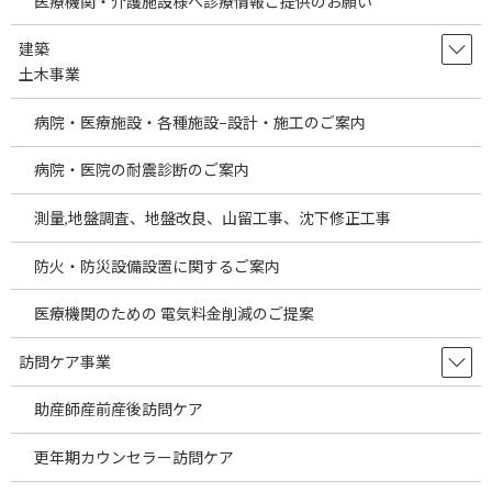
医療機関・介護施設様へ診療情報ご提供のお願い
建築
土木事業
病院・医療施設・各種施設−設計・施工のご案内
2025.8.1更新
病院・医院の耐震診断のご案内
海外のM＆A案件を更新させて頂きました。あらたな海外投資案
測量,地盤調査、地盤改良、山留工事、沈下修正工事
件についてご案内をさせて頂きます。当社は日本において病院、
診療所の開業支援、経営支援、M＆A、医療機器販売業、人材事業
防火・防災設備設置に関するご案内
などを行っております。そして、近年では医療機関、医療法人様の
海外進出サポート、海外医療機関のM＆A、海外での医療機関（病
医療機関のための 電気料金削減のご提案
院、診療所）開業支援、海外へ勤務を希望する日本の医療従事者
のサポート、海外への医療機器・医療備品等・その他あらゆる物
訪問ケア事業
品の販売などの活動をさせて頂いております。
助産師産前産後訪問ケア
また、当社海外事業部では海外活動の中で得た様々な業種の海外M
＆A案件も同時に手掛けております。そして日本の経済が芳しいと
更年期カウンセラー訪問ケア
は言えない状況の中医療関係以外の一般事業の投資案件もかなり