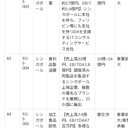
S-
ガポ
業
約17億円、EBIT
億円
大
003
ール
約1.6億円】シン
ガポールに本社
を持ち、フィリ
ピン等にも支社
を持つDXを支援
するITコンサル
ティングサービ
ス会社
63
SG-
シン
食料
【売上高32億
10億~16
事業
S-
ガポ
品製
円、EBITDA1.8
億円
大
004
ール
造業
億円】調理済み
肉製品を製造す
るシンガポール
上場企業、複数
の著名なブラン
ドを展開し、25
か国に輸出
64
SG-
シン
加工
【売上高7.4億
要交渉
事業
S-
ガポ
食品
円、EBITDA47
大/事
005
ール
卸売
百万円】多様な
承継