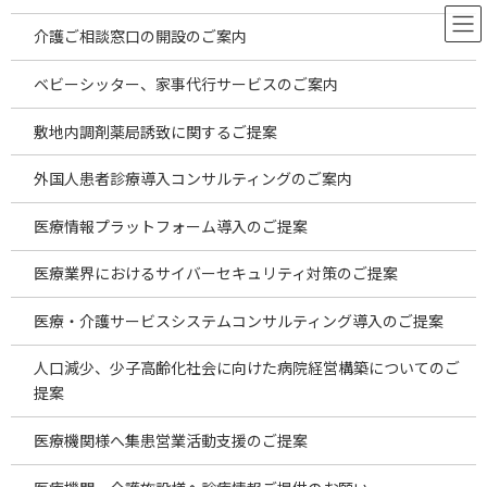
コ
ナ
ン
ビ
介護ご相談窓口の開設のご案内
テ
ゲ
ン
ー
ベビーシッター、家事代行サービスのご案内
ツ
シ
へ
ョ
2025年8月海外投資案件のご案内
敷地内調剤薬局誘致に関するご提案
ス
ン
キ
に
外国人患者診療導入コンサルティングのご案内
ッ
移
プ
動
HOME
お役立ち情報
レポート
2025年8月海外投資案件のご案内
医療情報プラットフォーム導入のご提案
医療業界におけるサイバーセキュリティ対策のご提案
医療・介護サービスシステムコンサルティング導入のご提案
人口減少、少子高齢化社会に向けた病院経営構築についてのご
提案
医療機関様へ集患営業活動支援のご提案