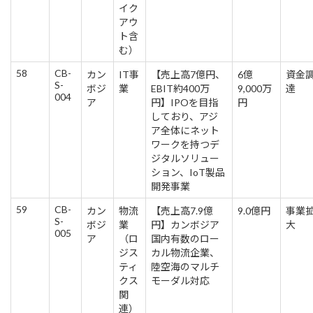
イク
アウ
ト含
む）
58
CB-
カン
IT事
【売上高7億円、
6億
資金
S-
ボジ
業
EBIT約400万
9,000万
達
004
ア
円】IPOを目指
円
しており、アジ
ア全体にネット
ワークを持つデ
ジタルソリュー
ション、IoT製品
開発事業
59
CB-
カン
物流
【売上高7.9億
9.0億円
事業
S-
ボジ
業
円】カンボジア
大
005
ア
（ロ
国内有数のロー
ジス
カル物流企業、
ティ
陸空海のマルチ
クス
モーダル対応
関
連）