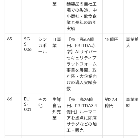
業
麺製品の自社工
場での製造、中
小商社・飲食企
業と長年の取引
実績
65
SG-
シン
IT事
【売上高6.6億
18億円
事業
S-
ガポ
業
円、EBITDA赤
大
006
ール
字】AIサイバー
セキュリティプ
ラットフォーム
事業を展開、政
府系・大企業向
けの導入実績多
数
66
EU-
その
生鮮
【売上高26億
約22.4
事業
S-
他
食品
円、EBITDA3.4
億円
継
001
卸売
億円】ルーマニ
業
アを拠点に即席
サラダなどの加
工・販売