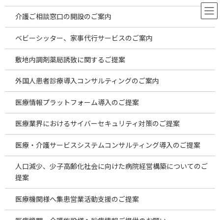
コ
ナ
ン
ビ
介護ご相談窓口の開設のご案内
テ
ゲ
ン
ー
ベビーシッター、家事代行サービスのご案内
ツ
シ
へ
ョ
海外投資案件のご案内
敷地内調剤薬局誘致に関するご提案
ス
ン
キ
に
外国人患者診療導入コンサルティングのご案内
ッ
移
プ
動
HOME
お役立ち情報
レポート
海外投資案件のご案内
医療情報プラットフォーム導入のご提案
医療業界におけるサイバーセキュリティ対策のご提案
医療・介護サービスシステムコンサルティング導入のご提案
人口減少、少子高齢化社会に向けた病院経営構築についてのご
提案
医療機関様へ集患営業活動支援のご提案