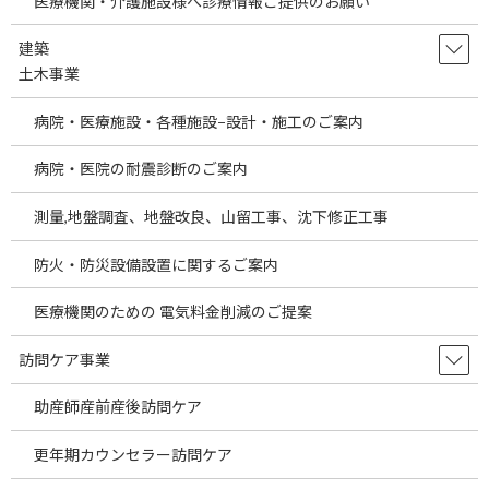
医療機関・介護施設様へ診療情報ご提供のお願い
建築
土木事業
病院・医療施設・各種施設−設計・施工のご案内
海外のM＆A案件を更新させて頂きました。あらたな海外投資案件
病院・医院の耐震診断のご案内
についてご案内をさせて頂きます。当社は日本において病院、診
療所の開業支援、経営支援、M＆A、医療機器販売業、人材事業な
測量,地盤調査、地盤改良、山留工事、沈下修正工事
どを行っております。そして、近年では医療機関、医療法人様の海
外進出サポート、海外医療機関のM＆A、海外での医療機関（病
防火・防災設備設置に関するご案内
院、診療所）開業支援、海外へ勤務を希望する日本の医療従事者
のサポート、海外への医療機器・医療備品等の販売などの活動を
医療機関のための 電気料金削減のご提案
させて頂いております。
訪問ケア事業
また、当社海外事業部では海外活動の中で得た様々な業種の海外M
＆A案件も同時に手掛けております。そして日本の経済が芳しいと
助産師産前産後訪問ケア
は言えない状況の中医療関係以外の一般事業の投資案件もかなり
のお問い合わせを頂いております。
更年期カウンセラー訪問ケア