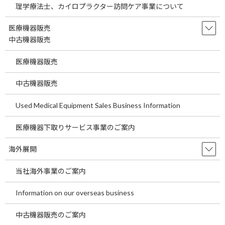
現在海外においては医療事業とともにその他の事業でも有望な
理学療法士、カイロプラクター訪問ケア事業について
業種が多数あります。現在すでに海外進出の準備をされているお
客様、来医療機関の事業運営をお考えの方にも言えることです
医療機器販売
が、最近では医療機関の運営以外の事業も含めて多角的に海外で
中古機器販売
の活動を行うお客様も増えておりますので是非投資情報をご確認
医療機器販売
下さい。
中古機器販売
Used Medical Equipment Sales Business Information
ご興味のある方は下記までお問い合わせをお願いします。
株式会社 エージェント・プロフェッショナル
医療機器下取りサービス事業のご案内
ＴＥＬ：047(398)5411
海外展開
ｆａｘ：047(398)2670
mail：
info@agent-professional.com
当社海外事業のご案内
エラー:
コンタクトフォームが見つかりません。
Information on our overseas business
全画面表示はこちらをクリック
中古機器販売のご案内