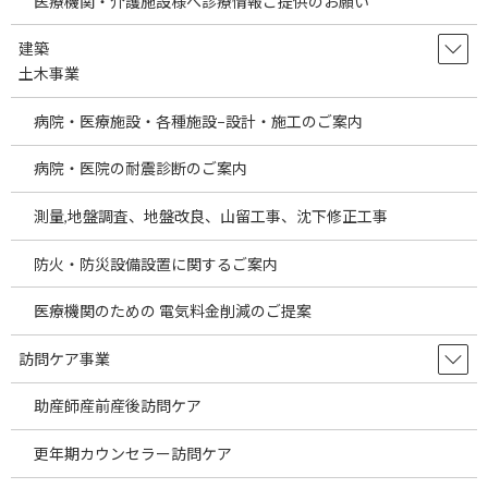
医療機関・介護施設様へ診療情報ご提供のお願い
建築
土木事業
病院・医療施設・各種施設−設計・施工のご案内
病院・医院の耐震診断のご案内
測量,地盤調査、地盤改良、山留工事、沈下修正工事
防火・防災設備設置に関するご案内
医療機関のための 電気料金削減のご提案
訪問ケア事業
弊社は日本において医療コンサルティング（医師規開業支援、病
院・診療所経営支援、Ｍ＆A)、医療機器販売業、人材事業などを
助産師産前産後訪問ケア
行っております。
また、弊社は海外において事業を展開しております。日本からの
更年期カウンセラー訪問ケア
医療事業輸出、医療機器販売、人材事業、Ｍ＆Aなど様々な事業も