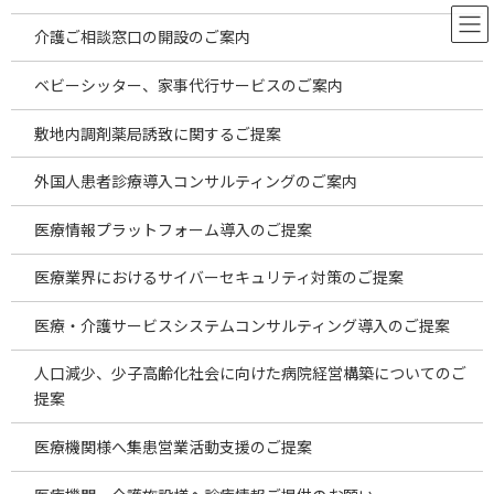
コ
ナ
ン
ビ
介護ご相談窓口の開設のご案内
テ
ゲ
ン
ー
ベビーシッター、家事代行サービスのご案内
ツ
シ
日本医療の海外進出事情 ～モン
へ
ョ
敷地内調剤薬局誘致に関するご提案
ス
ン
ゴル編～
キ
に
外国人患者診療導入コンサルティングのご案内
ッ
移
プ
動
HOME
お役立ち情報
レポート
医療情報プラットフォーム導入のご提案
日本医療の海外進出事情 ～モンゴル編～
医療業界におけるサイバーセキュリティ対策のご提案
この記事の目次
医療・介護サービスシステムコンサルティング導入のご提案
人口減少、少子高齢化社会に向けた病院経営構築についてのご
海外へ進出もしくは医療機関の買収をご検討の医療法人、医療機
関、医師の皆様へ
提案
各国語の詳しい内容はこちら
海外の皆様で日本の医療機関の誘致をご希望される方へ
医療機関様へ集患営業活動支援のご提案
For overseas customers who wish to attract Japanese medical
institutions