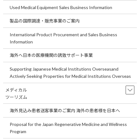
ビルを作るということです。場所はウランバートルの中心地に位
Used Medical Equipment Sales Business Information
置しています。２０２５年８月頃から募集開始ですが、それ以前
の相談、商談等は可能です。そしてオープンは２０２５年１２月を
製品の国際調達・販売事業のご案内
予定しています。
International Product Procurement and Sales Business
詳細をお聞きになりたい方は下記にお問い合わせください。
Information
全画面表示はこちらをクリック
海外へ日本の医療機関の誘致サポート事業
Supporting Japanese Medical Institutions Overseasand
Actively Seeking Properties for Medical Institutions Overseas
メディカル
ツーリズム
海外見込み患者送客事業のご案内 海外の患者様を日本へ
Proposal for the Japan Regenerative Medicine and Wellness
Program