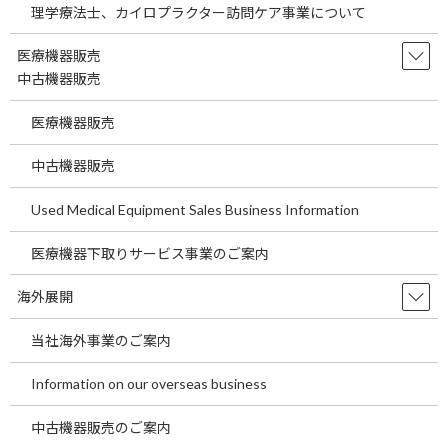
行っております。
理学療法士、カイロプラクター訪問ケア事業について
そして、弊社ではモンゴルへの医療事業の輸出を計画しておりま
す。ではモンゴルはどのような国であるか簡単にご案内します。
医療機器販売
モンゴルは東アジア北部に位置する内陸国家で人口は約３５０万
中古機器販売
人です。気候は大陸性のステップ気候に属し、湿度が低く雨が少
なく年間降水量は日本の平均の1/4程度しかないため「青空の国」
医療機器販売
としても有名です。経済は地下資源が豊富にありどんどん発展をし
ています。
中古機器販売
今回はモンゴルでの医療事業計画についてご案内します。
Used Medical Equipment Sales Business Information
ここでモンゴルでの医療事業について言いますと、日本の医師免
医療機器下取りサービス事業のご案内
許は使用できます。ただし病院や診療所を経営する場合様々な行
政への許可を取ることが必要となります。そして親日刻であるモ
海外展開
ンゴルでは日本製品、日本の医療や医療以外の様々なサービスに
当社海外事業のご案内
対して大変評価が高い国の一つですのでモンゴル国民にとっては
受け入れやすいと思います。
Information on our overseas business
そして、次に今回のモンゴルで計画している日本ビルと称するビ
中古機器販売のご案内
ル建設計画のコンセプトは日本製品、日本のサービス等を集めた