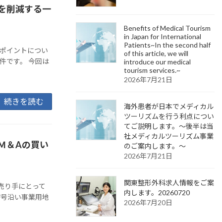
を削減する一
Benefits of Medical Tourism
in Japan for International
Patients~In the second half
のポイントについ
of this article, we will
件です。 今回は
introduce our medical
tourism services.~
2026年7月21日
続きを読む
海外患者が日本でメディカル
ツーリズムを行う利点につい
てご説明します。～後半は当
社メディカルツーリズム事業
Ｍ＆Aの買い
のご案内します。～
2026年7月21日
関東整形外科求人情報をご案
売り手にとって
内します。20260720
7号沿い事業用地
2026年7月20日