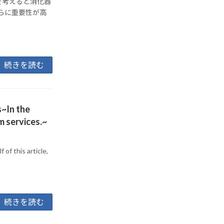
を考えると消化器
らに重要性が高
続きを読む
s~In the
sm services.~
of this article,
続きを読む