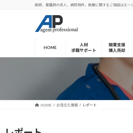
コ
ナ
医師、看護師の求人、病院物件、医療に関するご相談はエー
ン
ビ
テ
ゲ
ン
ー
ツ
シ
へ
ョ
人材
開業支援
ス
ン
HOME
求職サポート
購入売却
キ
に
ッ
移
プ
動
HOME
お役立ち情報
レポート
レポート