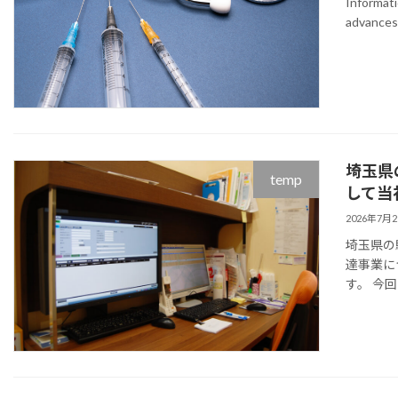
Informati
advances,
埼玉県
temp
して当
2026年7月
埼玉県の
達事業に
す。 今