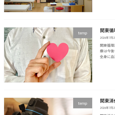
関東循
temp
2026年7月
関東循環
療は今後
全身に血
関東消
temp
2026年7月