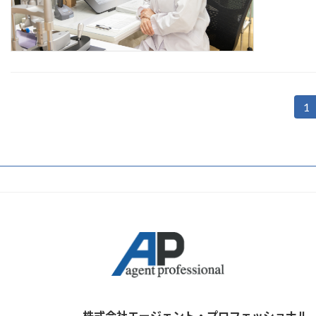
投
1
固
定
稿
ペ
の
ー
ジ
ペ
ー
ジ
送
り
株式会社エージェント・プロフェッショナル