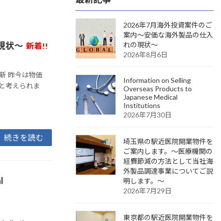
2026年7月海外投資案件のご
案内～安価な海外製品の仕入
現状～
れの現状～
新着!!
2026年8月6日
更新 昨今は物価
Information on Selling
と考えられま
Overseas Products to
Japanese Medical
Institutions
2026年7月30日
続きを読む
埼玉県の駅近医院開業物件を
ご案内します。～医療機関の
経費節減の方法として当社海
外製品調達事業についてご説
l
明します。～
2026年7月29日
東京都の駅近医院開業物件を