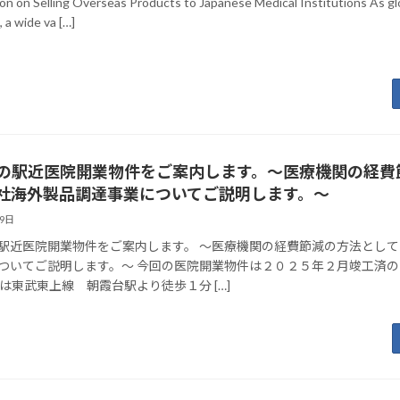
on on Selling Overseas Products to Japanese Medical Institutions As gl
 a wide va […]
の駅近医院開業物件をご案内します。～医療機関の経費
社海外製品調達事業についてご説明します。～
29日
駅近医院開業物件をご案内します。 ～医療機関の経費節減の方法とし
ついてご説明します。～ 今回の医院開業物件は２０２５年２月竣工済
回は東武東上線 朝霞台駅より徒歩１分 […]