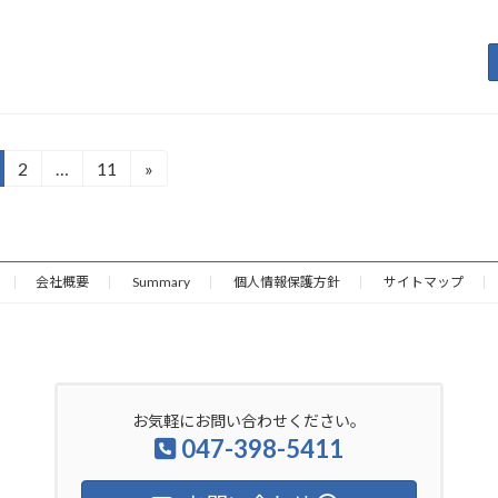
2
…
11
»
固
固
定
定
ペ
ペ
ー
ー
ジ
ジ
会社概要
Summary
個人情報保護方針
サイトマップ
お気軽にお問い合わせください。
047-398-5411