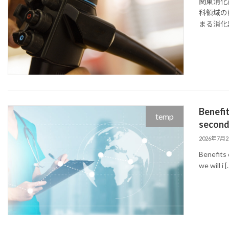
関東消化
科領域の
まる消化
Benefit
temp
second 
2026年7月
Benefits 
we will i [