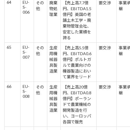
64
EU-
その
廃棄
【売上高7.7億
要交渉
事業
S-
他
物処
円、EBITDA1.5
継
006
理業
億円】英国の老
舗土木工学・廃
棄物管理会社、
安定した業績を
誇る
65
EU-
その
生産
【売上高5.5億
要交渉
事業
S-
他
用機
円、EBITDA0.6
継
007
械器
億円】ポルトガ
具製
ルで農業向けの
造業
機器製造におい
て業界をリード
66
EU-
その
生産
【売上高20億
要交渉
事業
S-
他
用機
円、EBITDA0.8
継
008
械器
億円】ポーラン
具製
ドで農業機械の
造業
開発製造を行
い、ヨーロッパ
各国で販売