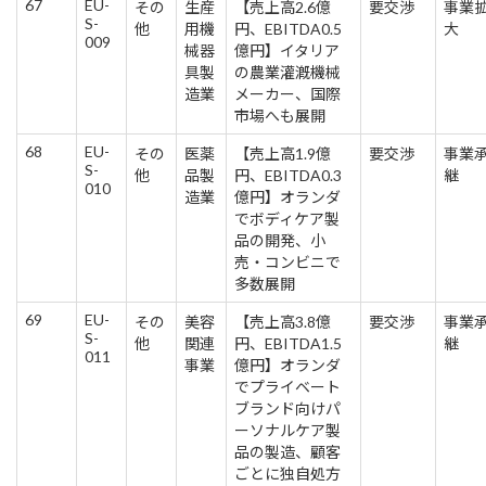
67
EU-
その
生産
【売上高2.6億
要交渉
事業
S-
他
用機
円、EBITDA0.5
大
009
械器
億円】イタリア
具製
の農業灌漑機械
造業
メーカー、国際
市場へも展開
68
EU-
その
医薬
【売上高1.9億
要交渉
事業
S-
他
品製
円、EBITDA0.3
継
010
造業
億円】オランダ
でボディケア製
品の開発、小
売・コンビニで
多数展開
69
EU-
その
美容
【売上高3.8億
要交渉
事業
S-
他
関連
円、EBITDA1.5
継
011
事業
億円】オランダ
でプライベート
ブランド向けパ
ーソナルケア製
品の製造、顧客
ごとに独自処方