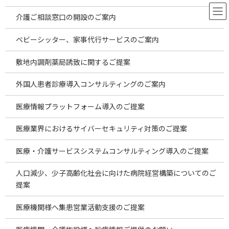
コ
ナ
ン
ビ
介護ご相談窓口の開設のご案内
テ
ゲ
ン
ー
ベビーシッター、家事代行サービスのご案内
ツ
シ
へ
ョ
2025年6月海外投資案件のご案内
敷地内調剤薬局誘致に関するご提案
ス
ン
キ
に
外国人患者診療導入コンサルティングのご案内
ッ
移
プ
動
HOME
お役立ち情報
レポート
2025年6月海外投資案件のご案内
医療情報プラットフォーム導入のご提案
医療業界におけるサイバーセキュリティ対策のご提案
医療・介護サービスシステムコンサルティング導入のご提案
人口減少、少子高齢化社会に向けた病院経営構築についてのご
提案
医療機関様へ集患営業活動支援のご提案