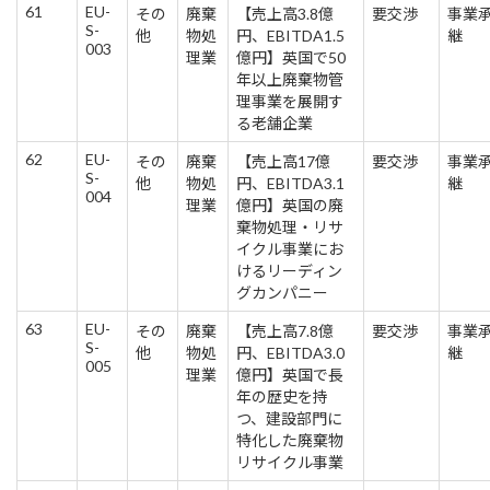
61
EU-
その
廃棄
【売上高3.8億
要交渉
事業
S-
他
物処
円、EBITDA1.5
継
003
理業
億円】英国で50
年以上廃棄物管
理事業を展開す
る老舗企業
62
EU-
その
廃棄
【売上高17億
要交渉
事業
S-
他
物処
円、EBITDA3.1
継
004
理業
億円】英国の廃
棄物処理・リサ
イクル事業にお
けるリーディン
グカンパニー
63
EU-
その
廃棄
【売上高7.8億
要交渉
事業
S-
他
物処
円、EBITDA3.0
継
005
理業
億円】英国で長
年の歴史を持
つ、建設部門に
特化した廃棄物
リサイクル事業