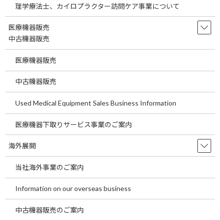
現在海外においては医療事業とともにその他の事業でも有望な
理学療法士、カイロプラクター訪問ケア事業について
業種が多数あります。現在すでに海外進出の準備をされているお
医療機器販売
客様、来医療機関の事業運営をお考えの方にも言えることです
中古機器販売
が、最近では医療機関の運営以外の事業も含めて多角的に海外で
の活動を行うお客様も増えておりますので是非投資情報をご確認
医療機器販売
下さい。
中古機器販売
Used Medical Equipment Sales Business Information
ご興味のある方は下記までお問い合わせをお願いします。
医療機器下取りサービス事業のご案内
株式会社 エージェント・プロフェッショナル
ＴＥＬ：047(398)5411
海外展開
ｆａｘ：047(398)2670
mail：
info@agent-professional.com
当社海外事業のご案内
Information on our overseas business
お名前
必須
中古機器販売のご案内