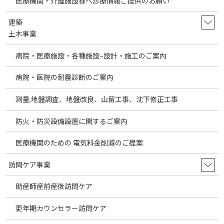
医療機関・介護施設様へ診療情報ご提供のお願い
建築
土木事業
病院・医療施設・各種施設−設計・施工のご案内
海外のM＆A案件を更新させて頂きました。あらたな海外投資案件
病院・医院の耐震診断のご案内
についてご案内をさせて頂きます。当社は日本において病院、診
療所の開業支援、経営支援、M＆A、医療機器販売業、人材事業な
測量,地盤調査、地盤改良、山留工事、沈下修正工事
どを行っております。そして、近年では医療機関、医療法人様の海
外進出サポート、海外医療機関のM＆A、海外での医療機関（病
防火・防災設備設置に関するご案内
院、診療所）開業支援、海外へ勤務を希望する日本の医療従事者
のサポート、海外への医療機器・医療備品等・その他あらゆる物
医療機関のための 電気料金削減のご提案
品の販売などの活動をさせて頂いております。
訪問ケア事業
また、当社海外事業部では海外活動の中で得た様々な業種の海外M
＆A案件も同時に手掛けております。そして日本の経済が芳しいと
助産師産前産後訪問ケア
は言えない状況の中医療関係以外の一般事業の投資案件もかなり
のお問い合わせを頂いております。
更年期カウンセラー訪問ケア