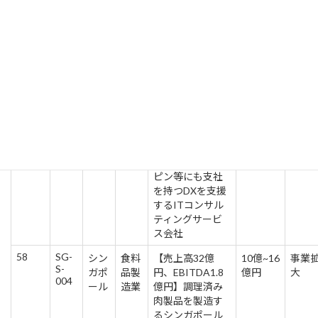
002
ール
製造
百万円】研磨材
業
とブラスト機器
の製造販売、マ
レーシア、中国
にも製造拠点保
有
57
SG-
シン
IT事
【グループ売上
約11-16
事業
S-
ガポ
業
約17億円、EBIT
億円
大
003
ール
約1.6億円】シン
ガポールに本社
を持ち、フィリ
ピン等にも支社
を持つDXを支援
するITコンサル
ティングサービ
ス会社
58
SG-
シン
食料
【売上高32億
10億~16
事業
S-
ガポ
品製
円、EBITDA1.8
億円
大
004
ール
造業
億円】調理済み
肉製品を製造す
るシンガポール