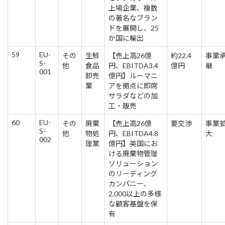
上場企業、複数
の著名なブラン
ドを展開し、25
か国に輸出
59
EU-
その
生鮮
【売上高26億
約22.4
事業
S-
他
食品
円、EBITDA3.4
億円
継
001
卸売
億円】ルーマニ
業
アを拠点に即席
サラダなどの加
工・販売
60
EU-
その
廃棄
【売上高26億
要交渉
事業
S-
他
物処
円、EBITDA4.8
大
002
理業
億円】英国にお
ける廃棄物管理
ソリューション
のリーディング
カンパニー、
2,000以上の多様
な顧客基盤を保
有